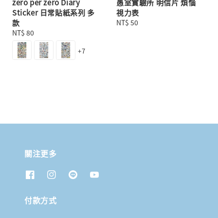
zero per zero Diary
愚室實驗所 明信片 煩惱
Sticker 日常貼紙系列 多
視力表
款
Regular
NT$ 50
Regular
NT$ 80
price
price
+7
關注更多
付款方式