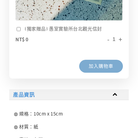
꒰獨家贈品꒱ 愚室實驗所台北觀光信封
-
+
NT$ 0
加入購物車
產品資訊
◍ 規格：10cm x 15cm
◍ 材質：紙