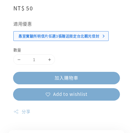
Regular
NT$ 50
price
適用優惠
愚室實驗所明信片任選3張贈送限定台北觀光信封
數量
加入購物車
Add to wishlist
分享