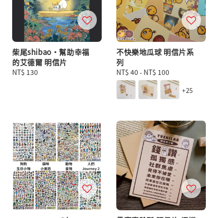
柴尾shibao・幫助幸福
不快樂地瓜球 明信片系
的艾德爾 明信片
列
Regular
NT$ 130
Regular
NT$ 40
-
NT$ 100
price
price
+25