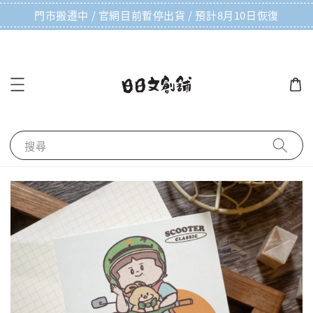
門市搬遷中 / 官網目前暫停出貨 / 預計8月10日恢復
搜尋