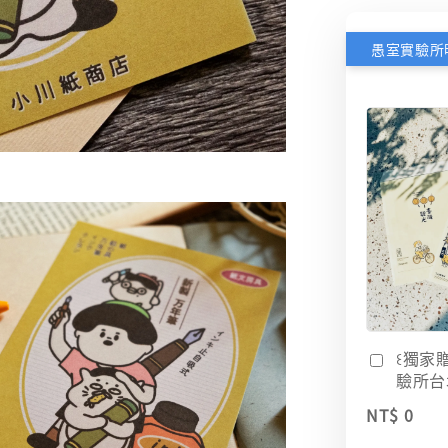
꒰獨家
驗所台
NT$ 0