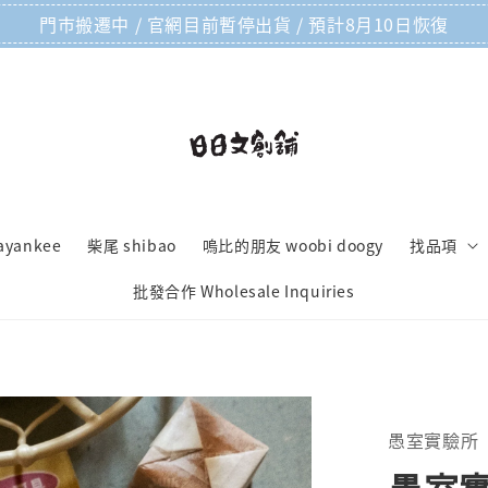
門市搬遷中 / 官網目前暫停出貨 / 預計8月10日恢復
ayankee
柴尾 shibao
嗚比的朋友 woobi doogy
找品項
批發合作 Wholesale Inquiries
愚室實驗所