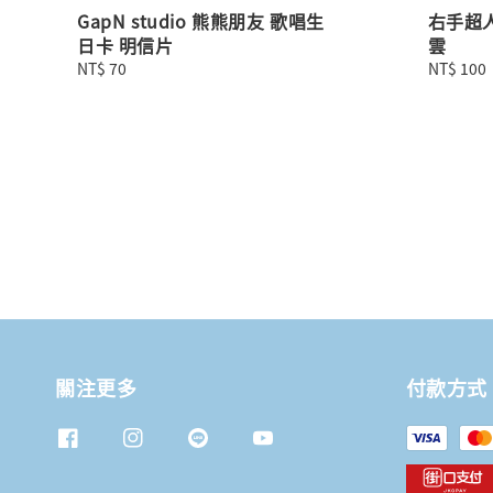
GapN studio 熊熊朋友 歌唱生
右手超
日卡 明信片
雲
Regular
NT$ 70
Regular
NT$ 100
price
price
關注更多
付款方式