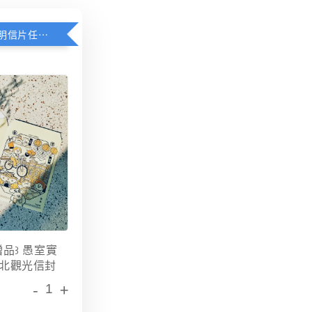
愚室實驗所明信片任選3張贈送限定台北觀光信封
贈品꒱ 愚室實
北觀光信封
-
+