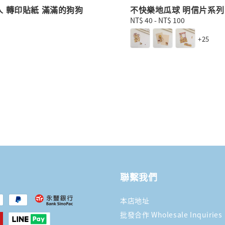
人 轉印貼紙 滿滿的狗狗
不快樂地瓜球 明信片系列
Regular
NT$ 40
-
NT$ 100
price
+25
聯繫我們
本店地址
批發合作 Wholesale Inquiries