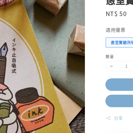
愚室實
Regular
NT$ 50
price
適用優惠
愚室實驗所
數量
分享