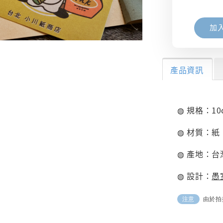
加
產品資訊
◍ 規格：10c
◍ 材質：紙
◍ 產地：台
◍ 設計：
愚
由於拍
注意