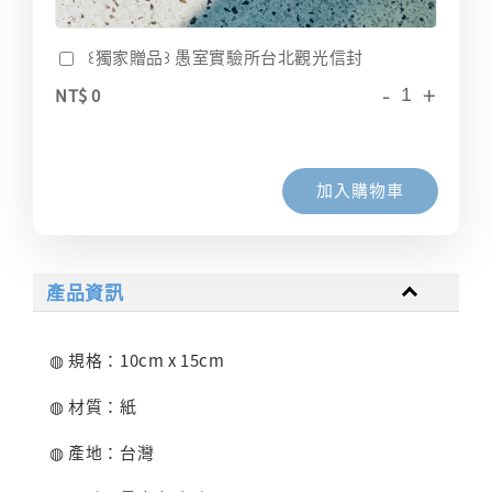
꒰獨家贈品꒱ 愚室實驗所台北觀光信封
-
+
NT$ 0
加入購物車
產品資訊
◍ 規格：10cm x 15cm
◍ 材質：紙
◍ 產地：台灣