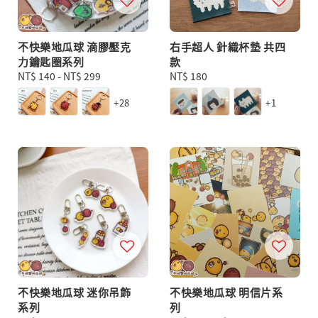
不快樂地瓜球 滴膠壓克
右手超人 針織杯墊 共四
力鑰匙圈系列
款
Regular
NT$ 140
-
NT$ 299
Regular
NT$ 180
price
price
+28
+1
不快樂地瓜球 迷你吊飾
不快樂地瓜球 明信片系
系列
列