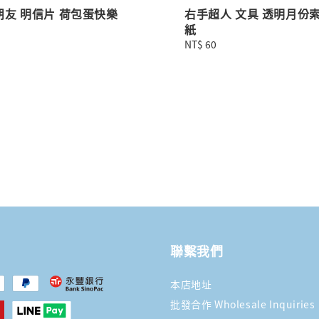
朋友 明信片 荷包蛋快樂
右手超人 文具 透明月份
紙
Regular
NT$ 60
price
聯繫我們
本店地址
批發合作 Wholesale Inquiries