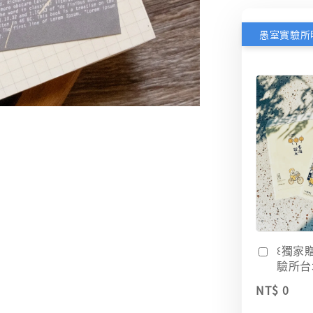
꒰獨家
驗所台
NT$ 0