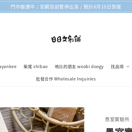
門市搬遷中 / 官網目前暫停出貨 / 預計8月10日恢復
ayankee
柴尾 shibao
嗚比的朋友 woobi doogy
找品項
批發合作 Wholesale Inquiries
愚室實驗所