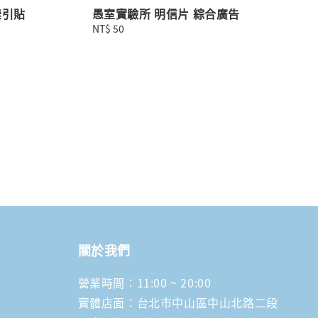
索引貼
愚室實驗所 明信片 綜合廣告
Regular
NT$ 50
price
關於我們
營業時間：11:00 ~ 20:00
實體店面：台北市中山區中山北路二段