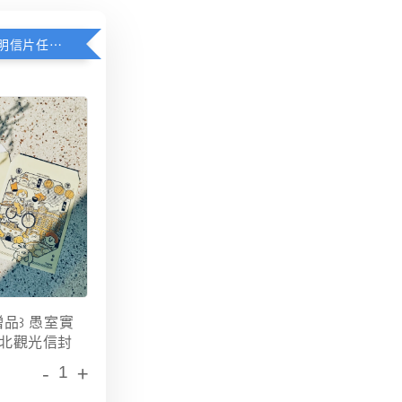
愚室實驗所明信片任選3張贈送限定台北觀光信封
贈品꒱ 愚室實
北觀光信封
-
+