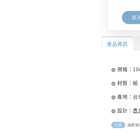
加
產品資訊
◍ 規格：10c
◍ 材質：紙
◍ 產地：台
◍ 設計：
愚
由於拍
注意