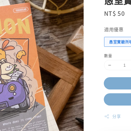
愚室實
Regular
NT$ 50
price
適用優惠
愚室實驗所
數量
分享