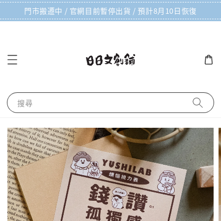
門市搬遷中 / 官網目前暫停出貨 / 預計8月10日恢復
搜尋