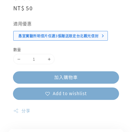
Regular
NT$ 50
price
適用優惠
愚室實驗所明信片任選3張贈送限定台北觀光信封
數量
加入購物車
Add to wishlist
分享