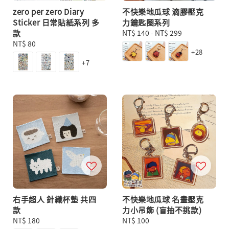
zero per zero Diary
不快樂地瓜球 滴膠壓克
Sticker 日常貼紙系列 多
力鑰匙圈系列
款
Regular
NT$ 140
-
NT$ 299
Regular
NT$ 80
price
+28
price
+7
右手超人 針織杯墊 共四
不快樂地瓜球 名畫壓克
款
力小吊飾 (盲抽不挑款)
Regular
NT$ 180
Regular
NT$ 100