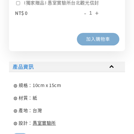
꒰獨家贈品꒱ 愚室實驗所台北觀光信封
-
+
NT$ 0
加入購物車
產品資訊
◍ 規格：10cm x 15cm
◍ 材質：紙
◍ 產地：台灣
◍ 設計：
愚室實驗所