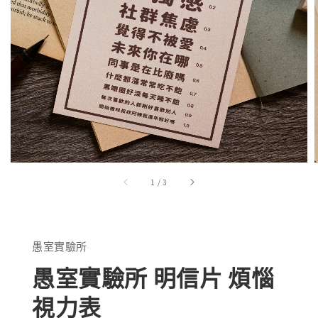
1
/
3
愚室實驗所
愚室實驗所 明信片 煩惱
視力表