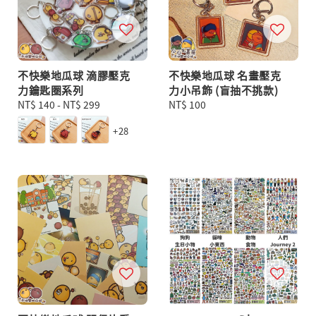
不快樂地瓜球 滴膠壓克
不快樂地瓜球 名畫壓克
力鑰匙圈系列
力小吊飾 (盲抽不挑款)
Regular
NT$ 140
-
NT$ 299
Regular
NT$ 100
price
price
+28