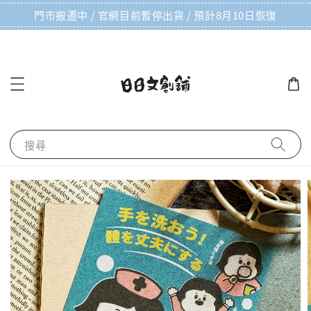
門市搬遷中 / 官網目前暫停出貨 / 預計8月10日恢復
搜尋