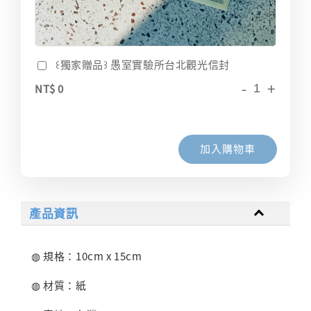
꒰獨家贈品꒱ 愚室實驗所台北觀光信封
-
+
NT$ 0
加入購物車
產品資訊
◍ 規格：10cm x 15cm
◍ 材質：紙