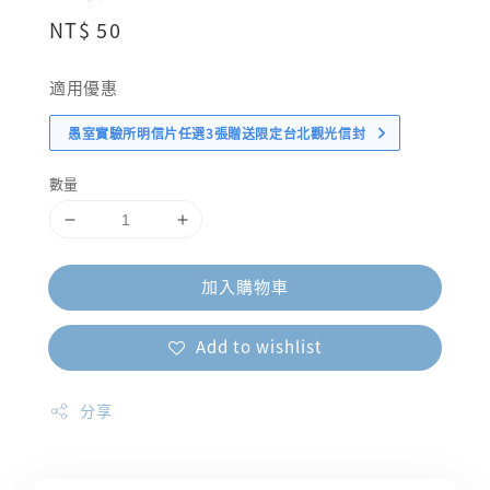
Regular
NT$ 50
price
適用優惠
愚室實驗所明信片任選3張贈送限定台北觀光信封
數量
加入購物車
Add to wishlist
分享