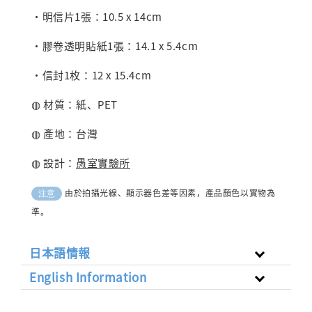
・明信片1張：10.5 x 14cm
・膠卷透明貼紙1張：14.1 x 5.4cm
・信封1枚：12 x 15.4cm
◍ 材質：紙、PET
◍ 產地：台灣
◍ 設計：
愚室實驗所
由於拍攝光線、顯示器色差等因素，產品顏色以實物為
注意
準。
日本語情報
English Information