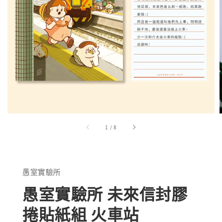
1
/
8
愚室實驗所
愚室實驗所 未來信封膠
捲貼紙組 火車站