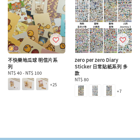
不快樂地瓜球 明信片系
zero per zero Diary
列
Sticker 日常貼紙系列 多
Regular
NT$ 40
-
NT$ 100
款
price
Regular
NT$ 80
+25
price
+7