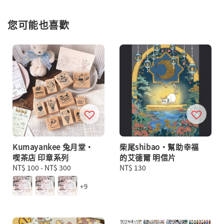
您可能也喜歡
Kumayankee 兔月堂・
柴尾shibao・幫助幸福
喫茶店 印章系列
的艾德爾 明信片
Regular
NT$ 100
-
NT$ 300
Regular
NT$ 130
price
price
+9