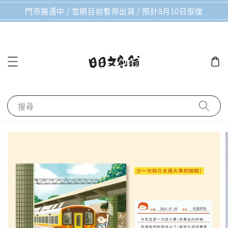
門市搬遷中 / 官網目前暫停出貨 / 預計8月10日恢復
搜尋