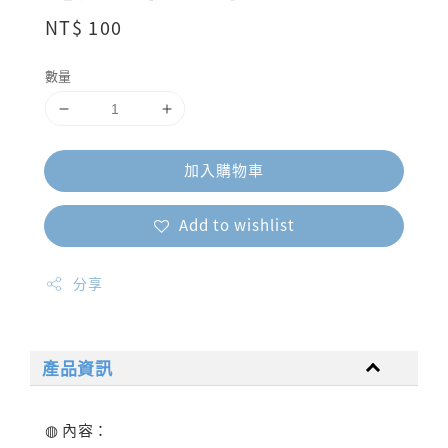
Regular
NT$ 100
price
數量
加入購物車
Add to wishlist
分享
產品資訊
◍ 內容：