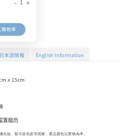
-
+
入購物車
日本語情報
English Information
m x 15cm
灣
室實驗所
攝光線、顯示器色差等因素，產品顏色以實物為準。