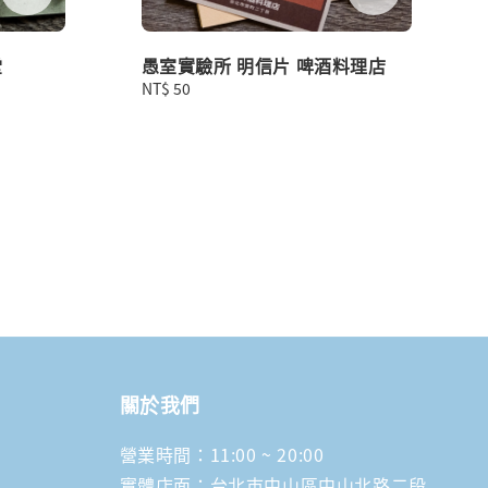
堂
愚室實驗所 明信片 啤酒料理店
Regular
NT$ 50
price
關於我們
營業時間：11:00 ~ 20:00
實體店面：台北市中山區中山北路二段