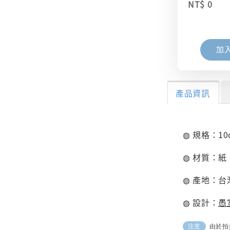
NT$ 0
加
產品資訊
◍ 規格：10c
◍ 材質：紙
◍ 產地：台
◍ 設計：
愚
由於拍
注意