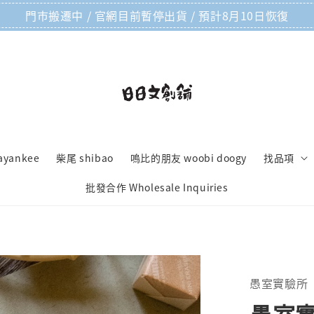
門市搬遷中 / 官網目前暫停出貨 / 預計8月10日恢復
ayankee
柴尾 shibao
嗚比的朋友 woobi doogy
找品項
批發合作 Wholesale Inquiries
愚室實驗所