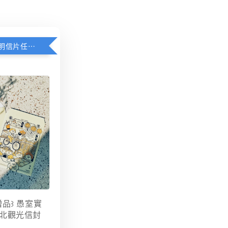
愚室實驗所明信片任選3張贈送限定台北觀光信封
贈品꒱ 愚室實
北觀光信封