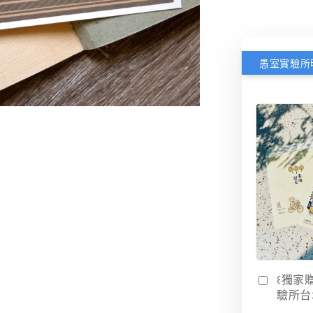
꒰獨家
驗所台