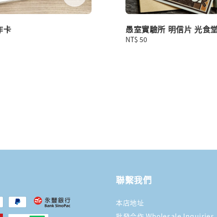
作卡
愚室實驗所 明信片 光食
Regular
NT$ 50
price
聯繫我們
本店地址
批發合作 Wholesale Inquiries