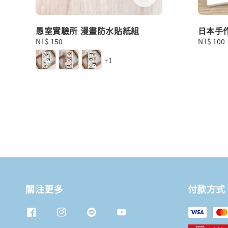
愚室實驗所 漫畫防水貼紙組
日本手
Regular
NT$ 150
Regular
NT$ 100
price
price
+1
關注更多
付款方式