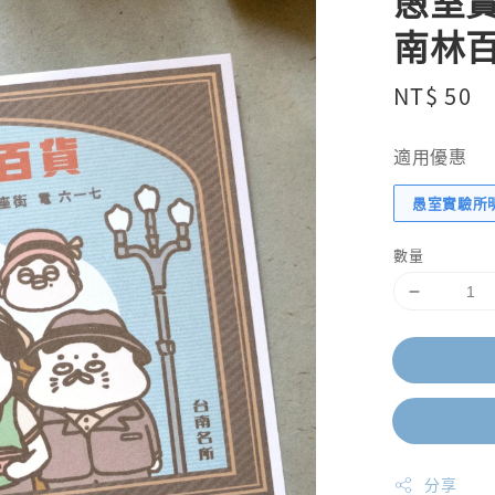
愚室實
南林
Regular
NT$ 50
price
適用優惠
愚室實驗所
數量
分享