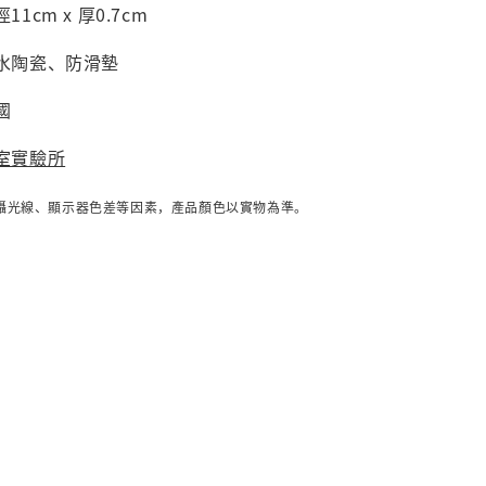
1cm x 厚0.7cm
吸水陶瓷、防滑墊
國
室實驗所
攝光線、顯示器色差等因素，產品顏色以實物為準。