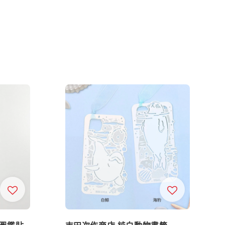
 圖鑑貼
吉田次作商店 純白動物書籤