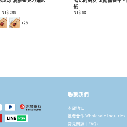
紙
-
NT$ 299
Regular
NT$ 60
price
+28
聯繫我們
本店地址
批發合作 Wholesale Inquiries
常見問題｜FAQs