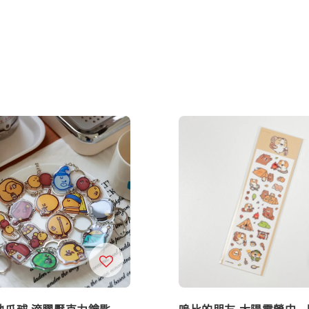
地瓜球 滴膠壓克力鑰匙
嗚比的朋友 太陽露營中 -