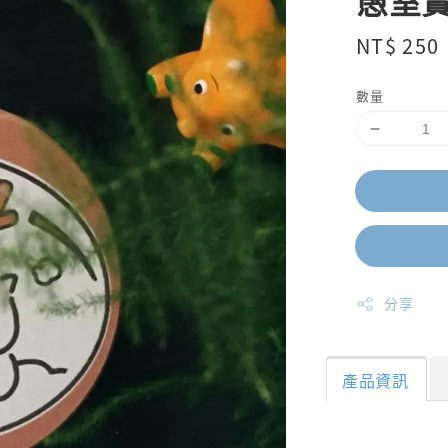
愚室實
Regular
NT$ 250
price
數量
分享
產品資訊