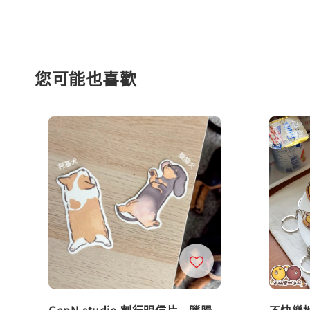
您可能也喜歡
GapN studio 割行明信片 - 臘腸
不快樂