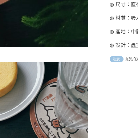
◍ 尺寸：直徑1
◍ 材質：
◍ 產地：中
◍ 設計：
愚
由於拍
注意