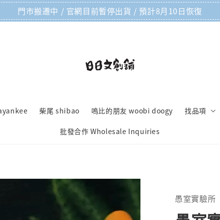
門市搬遷中 / 官網目前暫停出貨 / 預計8月10日恢復
ayankee
柴尾 shibao
嗚比的朋友 woobi doogy
找品項
批發合作 Wholesale Inquiries
愚室實驗所