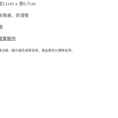
1cm x 厚0.7cm
吸水陶瓷、防滑墊
國
室實驗所
攝光線、顯示器色差等因素，產品顏色以實物為準。