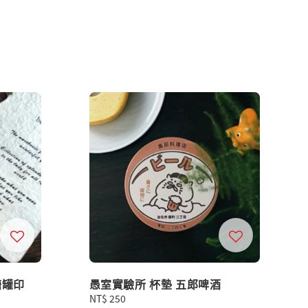
糖罐印
愚室實驗所 杯墊 五郎啤酒
Regular
NT$ 250