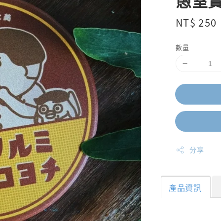
愚室實
Regular
NT$ 250
price
數量
分享
產品資訊