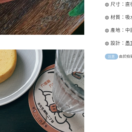
◍ 尺寸：直徑1
◍ 材質：
◍ 產地：中
◍ 設計：
愚
由於拍
注意