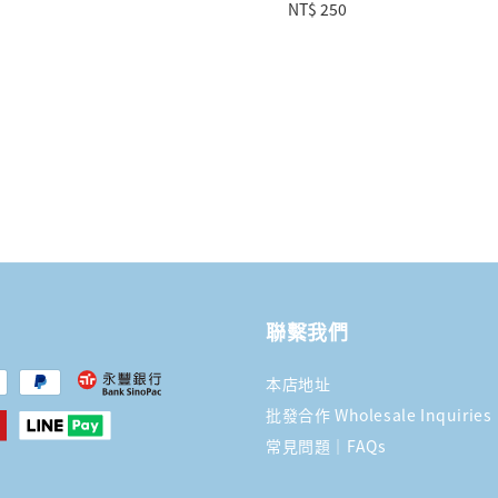
Regular
NT$ 250
price
聯繫我們
本店地址
批發合作 Wholesale Inquiries
常見問題｜FAQs