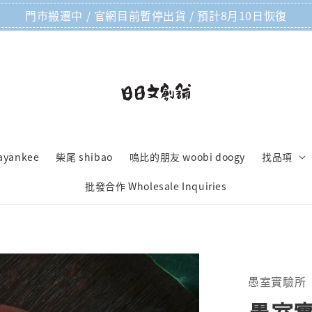
門市搬遷中 / 官網目前暫停出貨 / 預計8月10日恢復
ayankee
柴尾 shibao
嗚比的朋友 woobi doogy
找品項
批發合作 Wholesale Inquiries
愚室實驗所