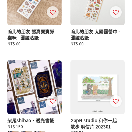
嗚比的朋友 認真寶寶獺
嗚比的朋友 太陽露營中 -
獺咪 - 圖鑑貼紙
圖鑑貼紙
Regular
NT$ 60
Regular
NT$ 60
price
price
柴尾shibao・透光書籤
GapN studio 和你一起
Regular
NT$ 150
散步 明信片 202301