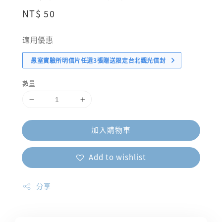
Regular
NT$ 50
price
適用優惠
愚室實驗所明信片任選3張贈送限定台北觀光信封
數量
加入購物車
Add to wishlist
分享