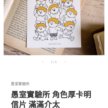
1
/
1
愚室實驗所
愚室實驗所 角色厚卡明
信片 滿滿介太