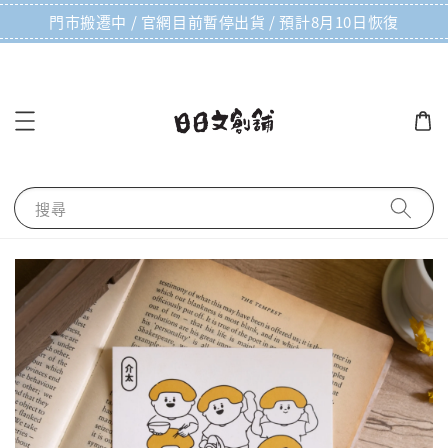
門市搬遷中 / 官網目前暫停出貨 / 預計8月10日恢復
搜尋