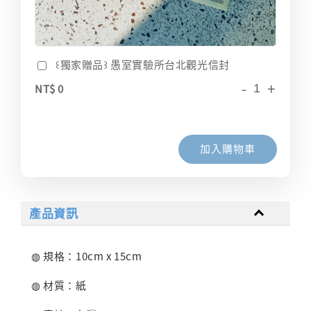
꒰獨家贈品꒱ 愚室實驗所台北觀光信封
-
+
NT$ 0
加入購物車
產品資訊
◍ 規格：10cm x 15cm
◍ 材質：紙