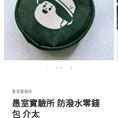
1
/
7
愚室實驗所
愚室實驗所 防潑水零錢
包 介太