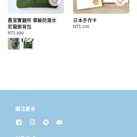
愚室實驗所 軍綠防潑水
日本手作卡
尼龍側背包
Regular
NT$ 100
Regular
NT$ 890
price
price
關注更多