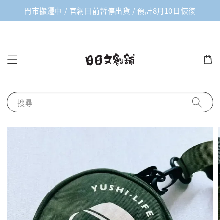
門市搬遷中 / 官網目前暫停出貨 / 預計8月10日恢復
搜尋