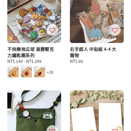
不快樂地瓜球 滴膠壓克
右手超人 中貼紙 4-4 大
力鑰匙圈系列
寵物
Regular
NT$ 140
-
NT$ 299
Regular
NT$ 60
price
price
+28