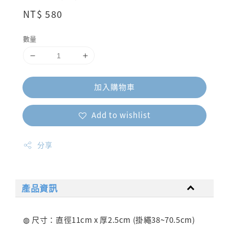
Regular
NT$ 580
price
數量
加入購物車
Add to wishlist
分享
產品資訊
◍ 尺寸：直徑11cm x 厚2.5cm (掛繩38~70.5cm)