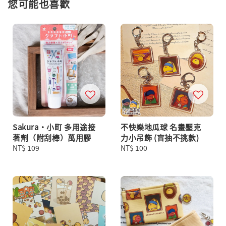
您可能也喜歡
Sakura・小町 多用途接
不快樂地瓜球 名畫壓克
著劑（附刮棒）萬用膠
力小吊飾 (盲抽不挑款)
Regular
NT$ 109
Regular
NT$ 100
price
price