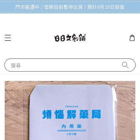
門市搬遷中 / 官網目前暫停出貨 / 預計8月10日恢復
搜尋