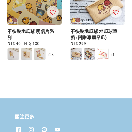
不快樂地瓜球 明信片系
不快樂地瓜球 地瓜球筆
列
袋 (附贈專屬吊飾)
Regular
NT$ 40
-
NT$ 100
Regular
NT$ 299
price
price
+25
+1
關注更多