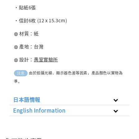
・貼紙6張
・信封6枚 (12 x 15.3cm)
◍ 材質：紙
◍ 產地：台灣
◍ 設計：
愚室實驗所
由於拍攝光線、顯示器色差等因素，產品顏色以實物為
注意
準。
日本語情報
English Information