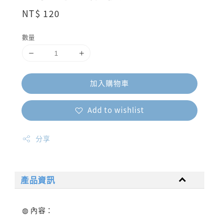
Regular
NT$ 120
price
數量
加入購物車
Add to wishlist
分享
產品資訊
◍ 內容：