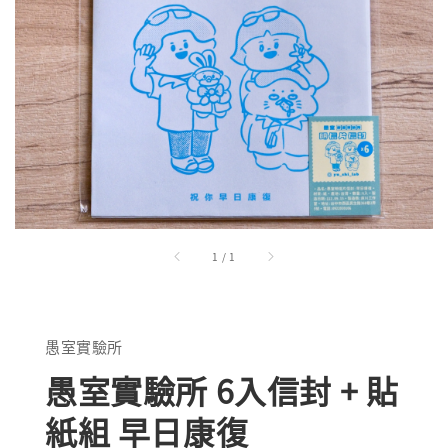
1
/
1
愚室實驗所
愚室實驗所 6入信封 + 貼
紙組 早日康復