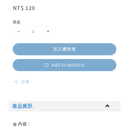
Regular
NT$ 120
price
數量
加入購物車
Add to wishlist
分享
產品資訊
◍ 內容：