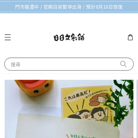
門市搬遷中 / 官網目前暫停出貨 / 預計8月10日恢復
搜尋