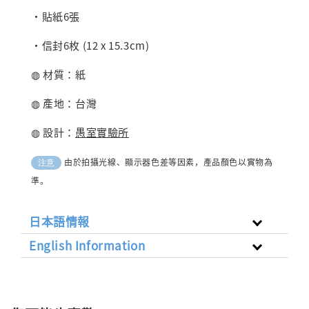
・貼紙6張
・信封6枚 (12 x 15.3cm)
◍ 材質：紙
◍ 產地：台灣
◍ 設計：
愚室實驗所
由於拍攝光線、顯示器色差等因素，產品顏色以實物為
注意
準。
日本語情報
English Information