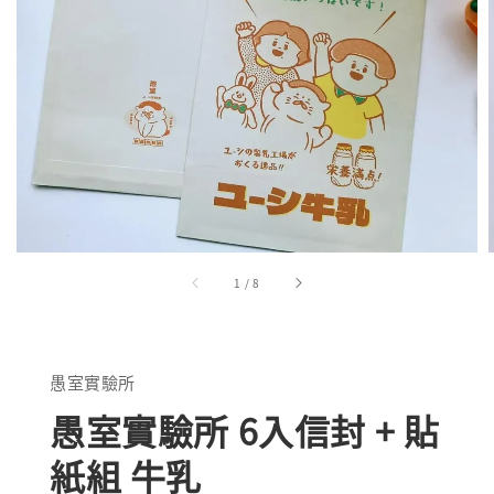
1
/
8
愚室實驗所
愚室實驗所 6入信封 + 貼
紙組 牛乳