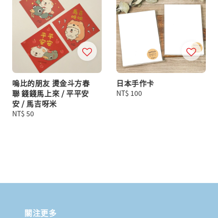
嗚比的朋友 燙金斗方春
日本手作卡
聯 錢錢馬上來 / 平平安
Regular
NT$ 100
安 / 馬吉呀米
price
Regular
NT$ 50
price
關注更多