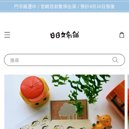
門市搬遷中 / 官網目前暫停出貨 / 預計8月10日恢復
搜尋