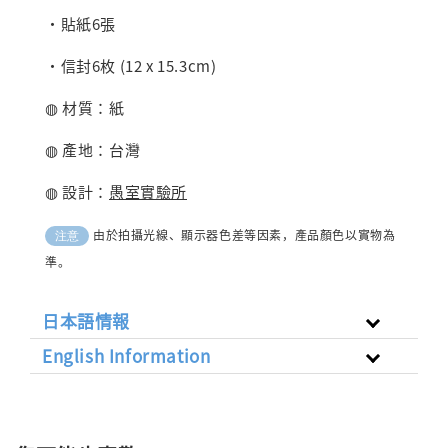
・貼紙6張
・信封6枚 (12 x 15.3cm)
◍ 材質：紙
◍ 產地：台灣
◍ 設計：
愚室實驗所
由於拍攝光線、顯示器色差等因素，產品顏色以實物為
注意
準。
日本語情報
English Information