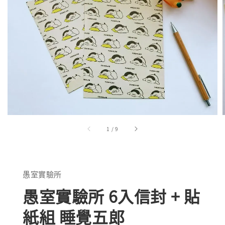
1
/
9
愚室實驗所
愚室實驗所 6入信封 + 貼
紙組 睡覺五郎