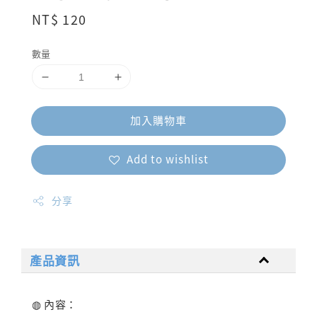
Regular
NT$ 120
price
數量
加入購物車
Add to wishlist
分享
產品資訊
◍ 內容：