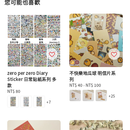
您可能也喜歡
zero per zero Diary
不快樂地瓜球 明信片系
Sticker 日常貼紙系列 多
列
款
Regular
NT$ 40
-
NT$ 100
Regular
NT$ 80
price
+25
price
+7