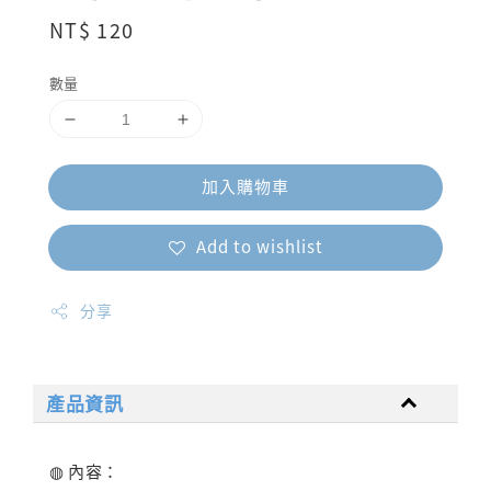
Regular
NT$ 120
price
數量
加入購物車
Add to wishlist
分享
產品資訊
◍ 內容：