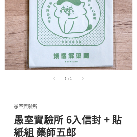
1
/
1
愚室實驗所
愚室實驗所 6入信封 + 貼
紙組 藥師五郎