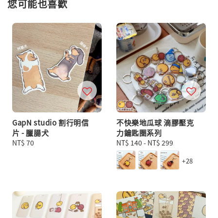
您可能也喜歡
GapN studio 割行明信
不快樂地瓜球 滴膠壓克
片 - 臘腸犬
力鑰匙圈系列
Regular
NT$ 70
Regular
NT$ 140
-
NT$ 299
price
price
+28