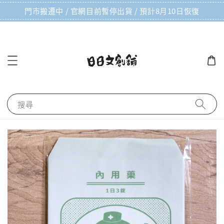
門市搬遷中 / 官網目前暫停出貨 / 預計8月10日恢復
搜尋