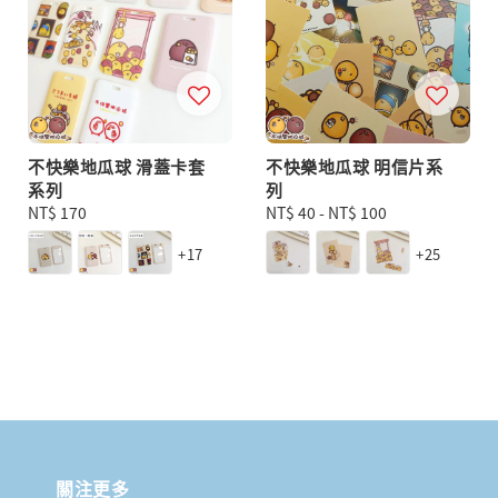
不快樂地瓜球 滑蓋卡套
不快樂地瓜球 明信片系
系列
列
Regular
NT$ 170
Regular
NT$ 40
-
NT$ 100
price
price
+17
+25
關注更多