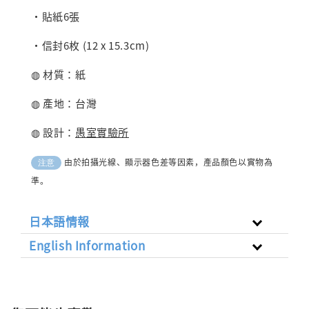
・貼紙6張
・信封6枚 (12 x 15.3cm)
◍ 材質：紙
◍ 產地：台灣
◍ 設計：
愚室實驗所
由於拍攝光線、顯示器色差等因素，產品顏色以實物為
注意
準。
日本語情報
English Information