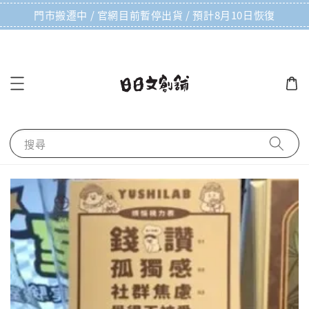
門市搬遷中 / 官網目前暫停出貨 / 預計8月10日恢復
搜尋