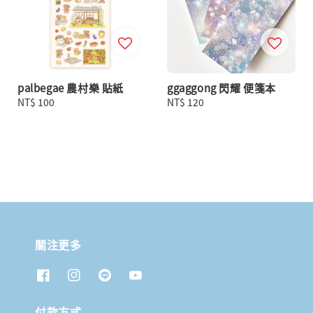
palbegae 農村樂 貼紙
ggaggong 閃耀 便箋本
Regular
NT$ 100
Regular
NT$ 120
price
price
關注更多
付款方式