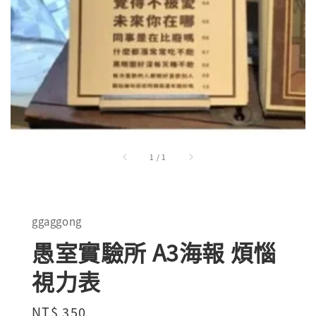
1
/
1
ggaggong
愚室實驗所 A3海報 煩惱
視力表
Regular
NT$ 350