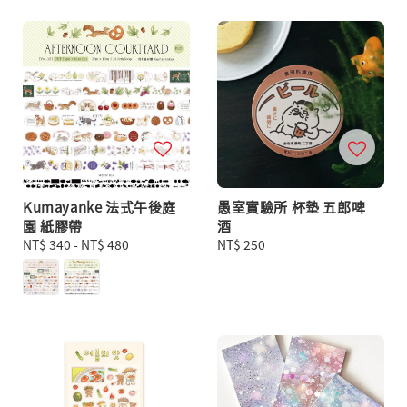
Kumayanke 法式午後庭
愚室實驗所 杯墊 五郎啤
園 紙膠帶
酒
Regular
NT$ 340
-
NT$ 480
Regular
NT$ 250
price
price