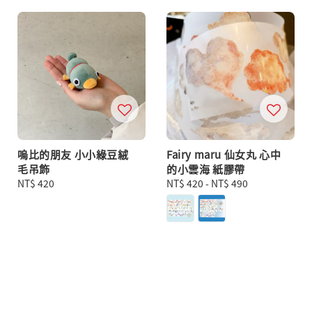
嗚比的朋友 小小綠豆絨
Fairy maru 仙女丸 心中
毛吊飾
的小雲海 紙膠帶
Regular
NT$ 420
Regular
NT$ 420
-
NT$ 490
price
price