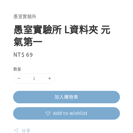
愚室實驗所
愚室實驗所 L資料夾 元
氣第一
Regular
NT$ 69
price
數量
加入購物車
Add to wishlist
分享