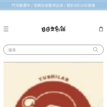
門市搬遷中 / 官網目前暫停出貨 / 預計8月10日恢復
搜尋