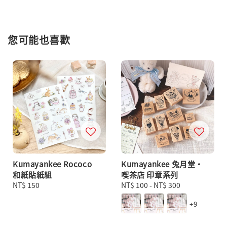
您可能也喜歡
Kumayankee Rococo
Kumayankee 兔月堂・
和紙貼紙組
喫茶店 印章系列
Regular
NT$ 150
Regular
NT$ 100
-
NT$ 300
price
price
+9