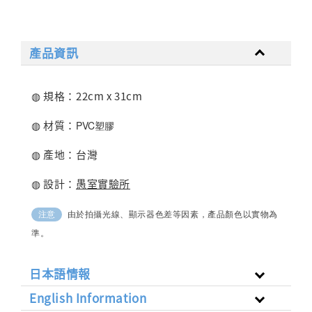
產品資訊
◍ 規格：22cm x 31cm
◍ 材質：
PVC塑膠
◍ 產地：台灣
◍ 設計：
愚室實驗所
由於拍攝光線、顯示器色差等因素，產品顏色以實物為
注意
準。
日本語情報
English Information