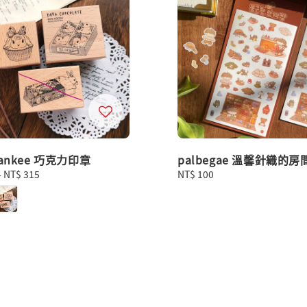
yankee 巧克力印章
palbegae 溫馨針織的房
-
NT$ 315
Regular
NT$ 100
price