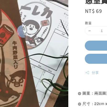
愚室實
Regular
NT$ 69
price
數量
分享
◍ 圖案：兩面
◍ 尺寸：22cm x