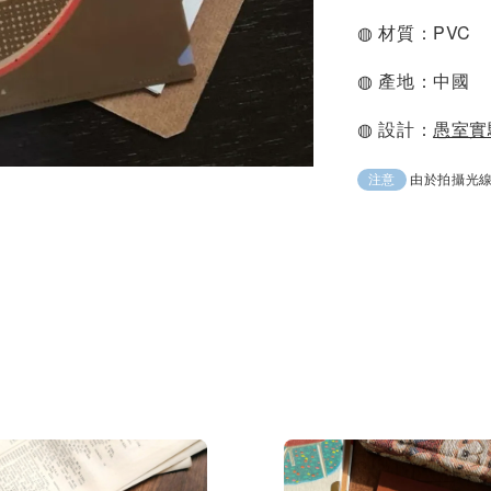
◍ 材質：PVC
◍ 產地：中國
◍ 設計：
愚室實
由於拍攝光
注意