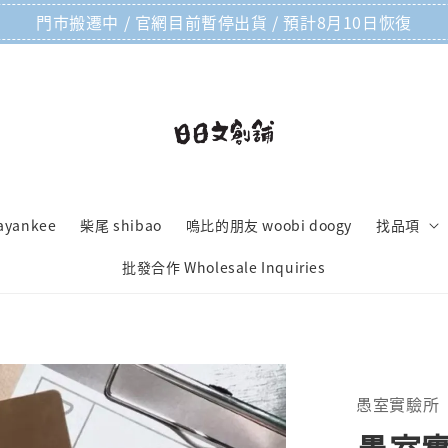
門市搬遷中 / 官網目前暫停出貨 / 預計8月10日恢復
ayankee
柴尾 shibao
嗚比的朋友 woobi doogy
找品項
批發合作 Wholesale Inquiries
愚室實驗所