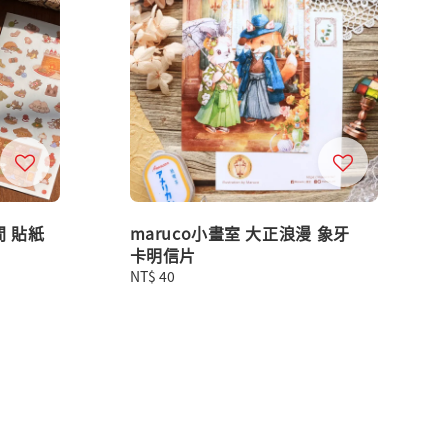
間 貼紙
maruco小畫室 大正浪漫 象牙
卡明信片
Regular
NT$ 40
price