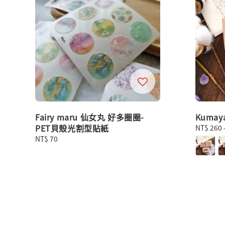
Fairy maru 仙女丸 好多圈圈-
Kuma
PET貝殼光割型貼紙
Regular
NT$ 260
price
Regular
NT$ 70
price