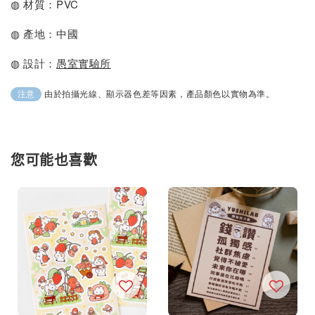
◍ 材質：PVC
◍ 產地：中國
◍ 設計：
愚室實驗所
由於拍攝光線、顯示器色差等因素，產品顏色以實物為準。
注意
您可能也喜歡