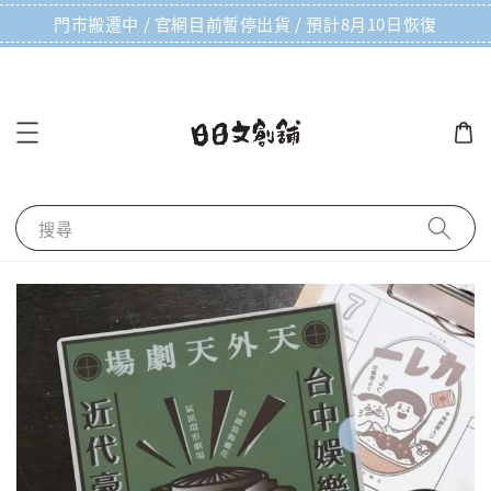
門市搬遷中 / 官網目前暫停出貨 / 預計8月10日恢復
搜尋