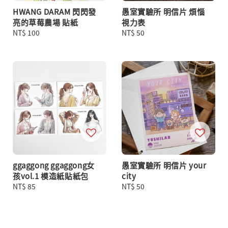
HWANG DARAM 閃閃發
愚室實驗所 明信片 煩惱
亮的草莓農場 貼紙
視力表
Regular
NT$ 100
Regular
NT$ 50
price
price
ggaggong ggaggong女
愚室實驗所 明信片 your
孩vol.1 模造紙貼紙包
city
Regular
NT$ 85
Regular
NT$ 50
price
price