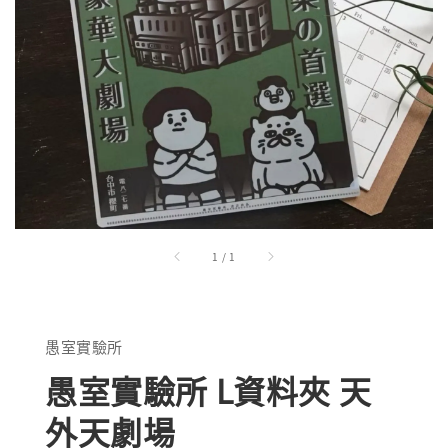
1
/
1
愚室實驗所
愚室實驗所 L資料夾 天
外天劇場