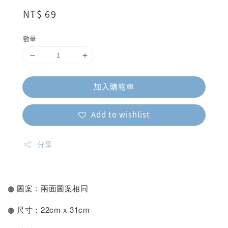
Regular
NT$ 69
price
數量
加入購物車
Add to wishlist
分享
◍ 圖案：兩面圖案相同
◍ 尺寸：22cm x 31cm