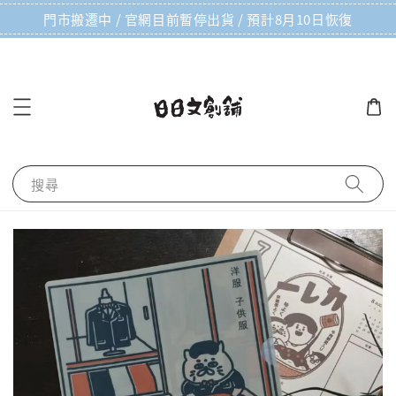
門市搬遷中 / 官網目前暫停出貨 / 預計8月10日恢復
搜尋