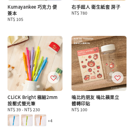
Kumayankee 巧克力 便
右手超人 衛生紙套 房子
簽本
Regular
NT$ 780
Regular
NT$ 105
price
price
CLiCK Bright 極細2mm
嗚比的朋友 嗚比蘋果立
按壓式螢光筆
體轉印貼
Regular
NT$ 39
-
NT$ 230
Regular
NT$ 100
price
price
+4