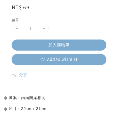
Regular
NT$ 69
price
數量
加入購物車
Add to wishlist
分享
◍ 圖案：兩面圖案相同
◍ 尺寸：22cm x 31cm