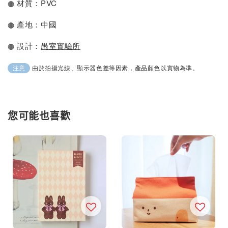
◍ 材質：PVC
◍ 產地：中國
◍ 設計：
愚室實驗所
由於拍攝光線、顯示器色差等因素，產品顏色以實物為準。
注意
您可能也喜歡