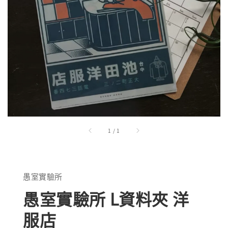
1
/
1
愚室實驗所
愚室實驗所 L資料夾 洋
服店