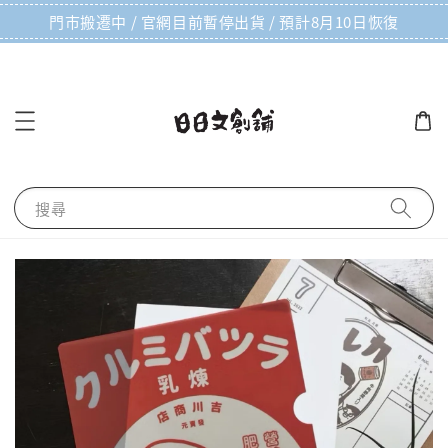
門市搬遷中 / 官網目前暫停出貨 / 預計8月10日恢復
搜尋