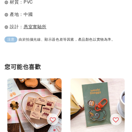
◍ 材質：PVC
◍ 產地：中國
◍ 設計：
愚室實驗所
由於拍攝光線、顯示器色差等因素，產品顏色以實物為準。
注意
您可能也喜歡