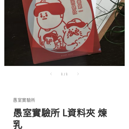
1
/
1
愚室實驗所
愚室實驗所 L資料夾 煉
乳