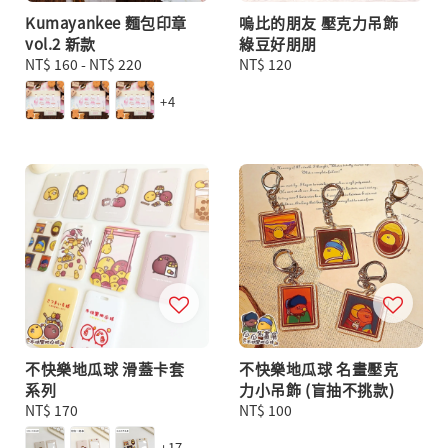
Kumayankee 麵包印章
嗚比的朋友 壓克力吊飾
vol.2 新款
綠豆好朋朋
Regular
NT$ 160
-
NT$ 220
Regular
NT$ 120
price
price
+4
不快樂地瓜球 滑蓋卡套
不快樂地瓜球 名畫壓克
系列
力小吊飾 (盲抽不挑款)
Regular
NT$ 170
Regular
NT$ 100
price
price
+17