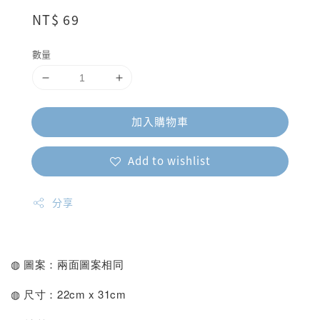
Regular
NT$ 69
price
數量
加入購物車
Add to wishlist
分享
◍ 圖案：兩面圖案相同
◍ 尺寸：22cm x 31cm