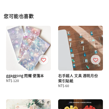
您可能也喜歡
ggaggong 閃耀 便箋本
右手超人 文具 透明月份
Regular
NT$ 120
索引貼紙
price
Regular
NT$ 60
price