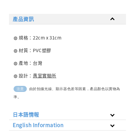
產品資訊
◍ 規格：22cm x 31cm
◍ 材質：PVC塑膠
◍ 產地：台灣
◍ 設計：
愚室實驗所
由於拍攝光線、顯示器色差等因素，產品顏色以實物為
注意
準。
日本語情報
English Information