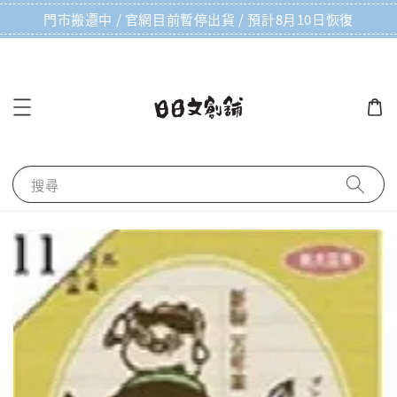
門市搬遷中 / 官網目前暫停出貨 / 預計8月10日恢復
搜尋