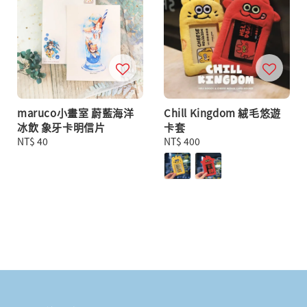
maruco小畫室 蔚藍海洋
Chill Kingdom 絨毛悠遊
冰飲 象牙卡明信片
卡套
Regular
NT$ 40
Regular
NT$ 400
price
price