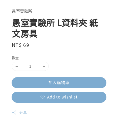
愚室實驗所
愚室實驗所 L資料夾 紙
文房具
Regular
NT$ 69
price
數量
加入購物車
Add to wishlist
分享