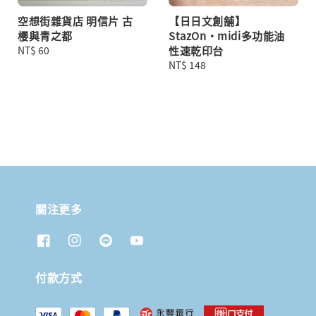
空想街雜貨店 明信片 古
【日日文創舖】
櫻與青之都
StazOn・midi多功能油
Regular
NT$ 60
性速乾印台
price
Regular
NT$ 148
price
關注更多
付款方式