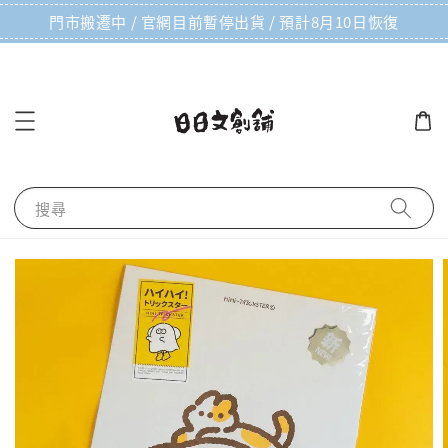
門市搬遷中 / 官網目前暫停出貨 / 預計8月10日恢復
搜尋