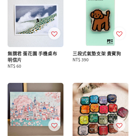
無謂君 蛋花園 手機桌布
三段式氣墊支架 貴賓狗
明信片
Regular
NT$ 390
Regular
NT$ 60
price
price