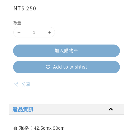
Regular
NT$ 250
price
數量
加入購物車
Add to wishlist
分享
產品資訊
◍ 規格：
42.5
cm
x 30
cm