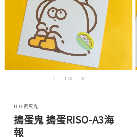
1
/
3
HIHI搗蛋鬼
搗蛋鬼 搗蛋RISO-A3海
報