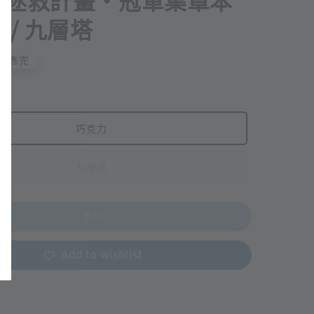
日拯救計畫・冠軍集章本
 / 九層塔
售完
巧克力
九層塔
售完
Add to wishlist