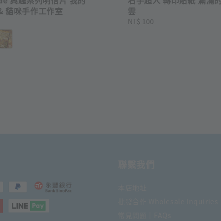
& 貓咪手作工作室
雲
Regular
NT$ 100
price
聯繫我們
本店地址
批發合作 Wholesale Inquiries
常見問題｜FAQs