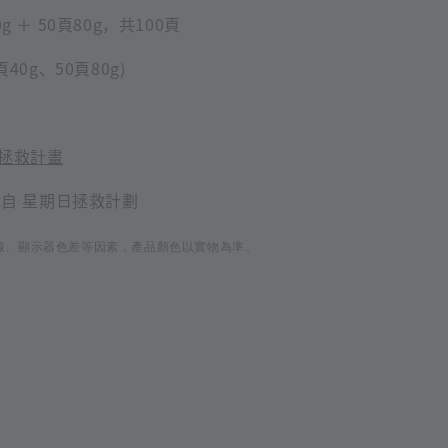
g ＋ 50頁80g，共100頁
頁40g、50頁80g)
拯救計畫
案來自 星期日拯救計劃
線、顯示器色差等因素，產品顏色以實物為準。