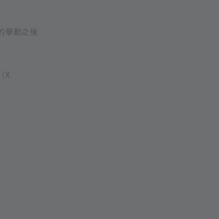
的舉動之後
（X