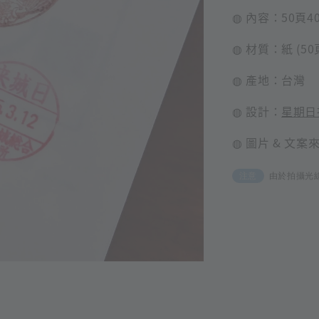
◍ 內容：50頁40
◍ 材質：紙 (50
◍ 產地：台灣
◍ 設計：
星期日
◍ 圖片 & 文
由於拍攝光
注意