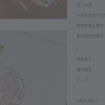
丟了又甩
一系列渣到不行
他依然端莊健在
實在是我們表率
/
想集章了
跟你現在
𐔌՞ ܸ.ˬ.ܸ՞𐦯
꒰ 商品資訊 ꒱