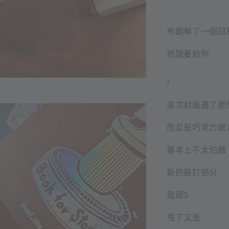
布朗舉了一個冠
他說要給你
/
這次封面選了更
而且是巧克力跟
基本上不太怕髒
新的裝訂部分
我跟S
甩了又丟