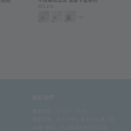
Regular
NT$ 170
price
+17
關於我們
營業時間：11:00 ~ 20:00
實體店面：台北市中山區中山北路二段
48巷7號B1 (中山捷運站R10出口處)