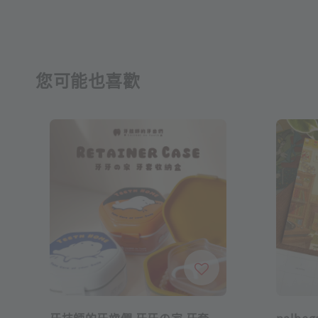
您可能也喜歡
牙技師的牙齒們 牙牙の家 牙套
palb