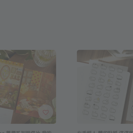
egae 興趣系列明信片 我的
右手超人 轉印貼紙 滿滿