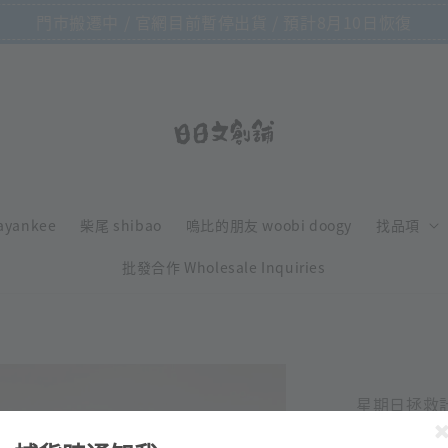
門市搬遷中 / 官網目前暫停出貨 / 預計8月10日恢復
ayankee
柴尾 shibao
嗚比的朋友 woobi doogy
找品項
批發合作 Wholesale Inquiries
星期日拯救