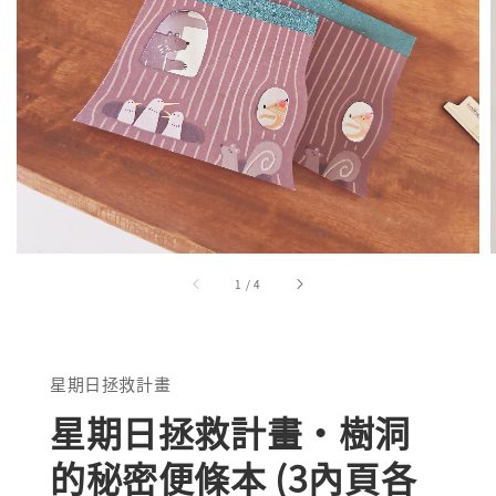
1
/
4
星期日拯救計畫
星期日拯救計畫・樹洞
的秘密便條本 (3內頁各