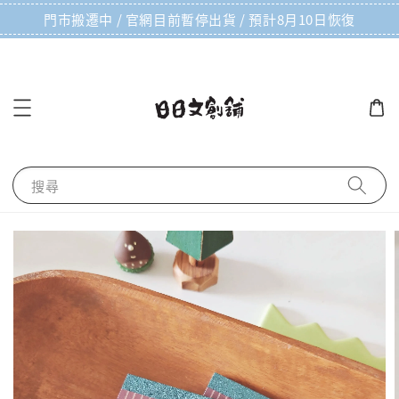
門市搬遷中 / 官網目前暫停出貨 / 預計8月10日恢復
搜尋