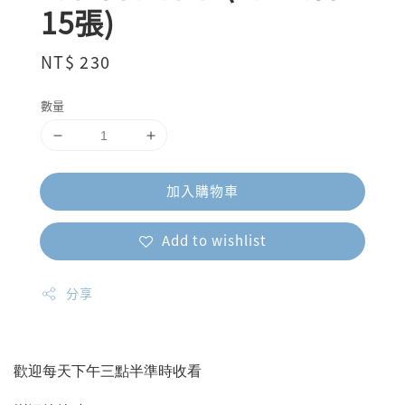
15張)
Regular
NT$ 230
price
數量
加入購物車
Add to wishlist
分享
歡迎每天下午三點半準時收看