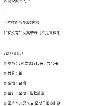
樹洞挖挖哇.ᐟ.ᐟ.ᐟ
/
一本裡面就享3款內頁
我有沒有知女莫若母（不是這樣用
꒰ 商品資訊 ꒱
◍ 規格：3種款式各15張，共45張
◍ 材質：紙
◍ 產地：台灣
◍ 設計：
星期日拯救計畫
◍ 圖片 & 文案來自 星期日拯救計劃