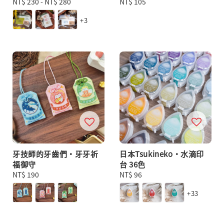
Regular
NT$ 230
-
NT$ 280
Regular
NT$ 105
price
price
+3
牙技師的牙齒們・牙牙祈
日本Tsukineko・水滴印
福御守
台 36色
Regular
NT$ 190
Regular
NT$ 96
price
price
+33