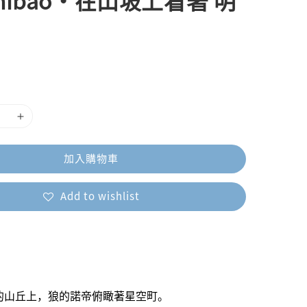
hibao・在山坡上看著 明
加入購物車
Add to wishlist
的山丘上，狼的諾帝俯瞰著星空町。