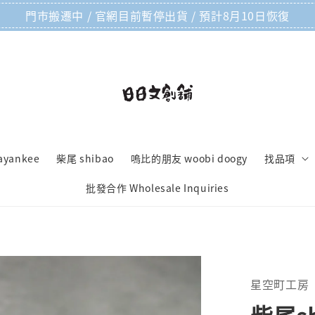
門市搬遷中 / 官網目前暫停出貨 / 預計8月10日恢復
ayankee
柴尾 shibao
嗚比的朋友 woobi doogy
找品項
批發合作 Wholesale Inquiries
星空町工房