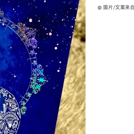
◍ 圖片/文案來