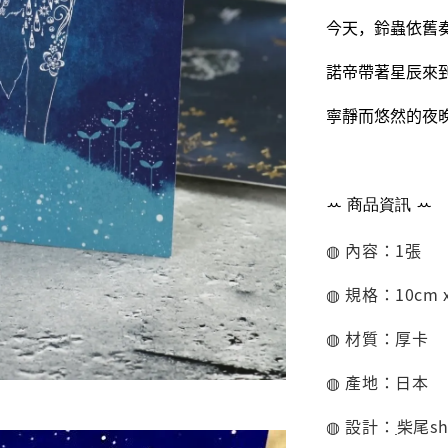
今天，鈴蟲依舊
諾帝帶著星辰來
寧靜而悠然的夜
ꕀ
商品資訊
ꕀ
◍ 內容：1張
◍ 規格：10cm x
◍ 材質：厚
卡
◍ 產地：日本
◍ 設計：
柴尾sh