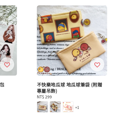
紙包
不快樂地瓜球 地瓜球筆袋 (附贈
專屬吊飾)
Regular
NT$ 299
price
+1