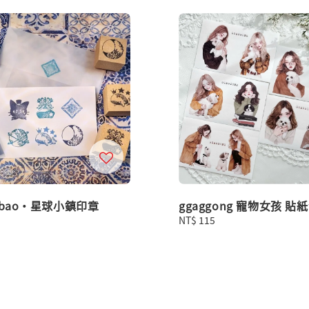
ibao・星球小鎮印章
ggaggong 寵物女孩 貼
Regular
NT$ 115
price