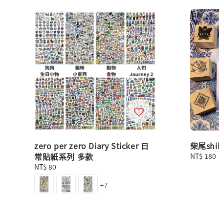
zero per zero Diary Sticker 日
柴尾sh
常貼紙系列 多款
Regular
NT$ 180
price
Regular
NT$ 80
price
+7