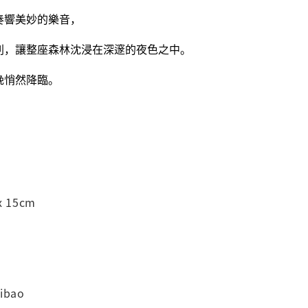
奏響美妙的樂音，
到，讓整座森林沈浸在深邃的夜色之中。
晚悄然降臨。
 15cm
ibao