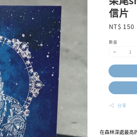
柴尾s
信片
Regular
NT$ 150
price
數量
分享
在森林深處最高