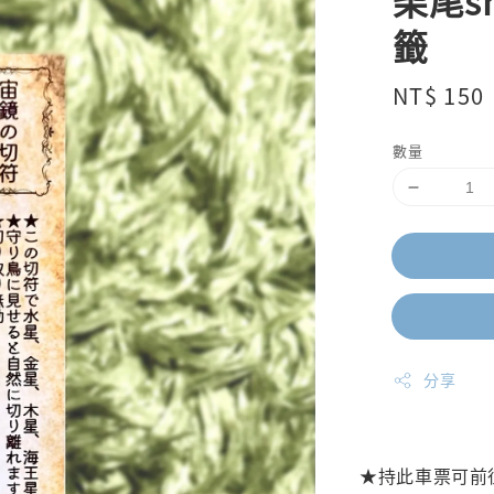
柴尾s
籤
Regular
NT$ 150
price
數量
分享
★持此車票可前