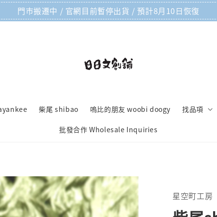
門市搬遷中 / 官網目前暫停出貨 / 預計8月10日恢復
ayankee
柴尾 shibao
嗚比的朋友 woobi doogy
找品項
批發合作 Wholesale Inquiries
星空町工房