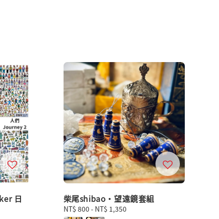
cker 日
柴尾shibao・望遠鏡套組
Regular
NT$ 800
-
NT$ 1,350