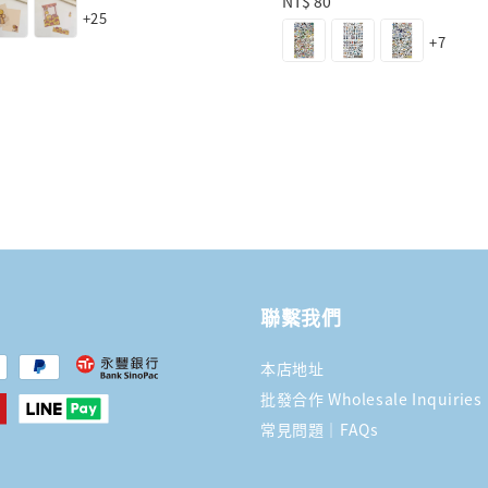
Regular
NT$ 80
+25
price
+7
聯繫我們
本店地址
批發合作 Wholesale Inquiries
常見問題｜FAQs