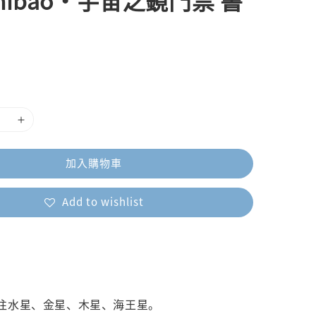
hibao・宇宙之鏡門票 書
加入購物車
Add to wishlist
往水星、金星、木星、海王星。