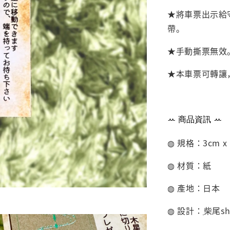
★將車票出示給
帶。
★手動撕票無效
★本車票可轉讓
ꕀ
商品資訊
ꕀ
◍ 規格：3cm x 
◍ 材質：
紙
◍ 產地：日本
◍ 設計：
柴尾sh