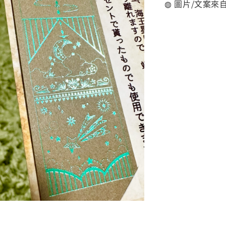
◍ 圖片/文案來