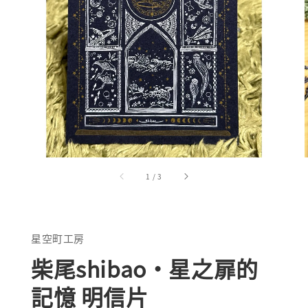
1
/
3
星空町工房
柴尾shibao・星之扉的
記憶 明信片