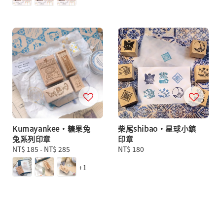
Kumayankee・糖果兔
柴尾shibao・星球小鎮
兔系列印章
印章
Regular
NT$ 185
-
NT$ 285
Regular
NT$ 180
price
price
+1