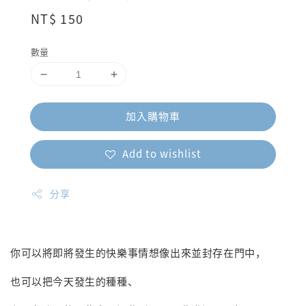
Regular
NT$ 150
price
數量
加入購物車
Add to wishlist
分享
你可以將即將發生的快樂事情想像出來並封存在門中，
也可以把今天發生的種種、