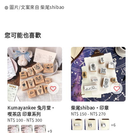
◍ 圖片/文案來自
柴尾shibao
您可能也喜歡
Kumayankee 兔月堂・
柴尾shibao・印章
喫茶店 印章系列
Regular
NT$ 150
-
NT$ 270
Regular
NT$ 100
-
NT$ 300
price
+6
price
+9