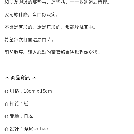
和朋友聊過的那些事、這些話，
一一收進這扇門裡。
要記錄什麼，全由你決定。
不論是有形的，還是無形的，都能珍藏其中。
希望每次打開這扇門時，
閃閃發亮、讓人心動的驚喜都會降臨到你身邊。
ꕀ
商品資訊
ꕀ
◍ 規格：10cm x 15cm
◍ 材質：
紙
◍ 產地：日本
◍ 設計：
柴尾shibao