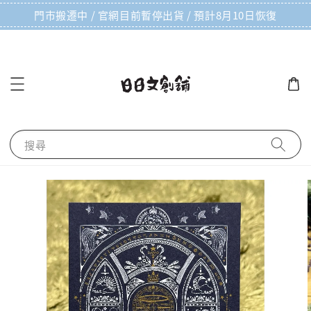
門市搬遷中 / 官網目前暫停出貨 / 預計8月10日恢復
搜尋