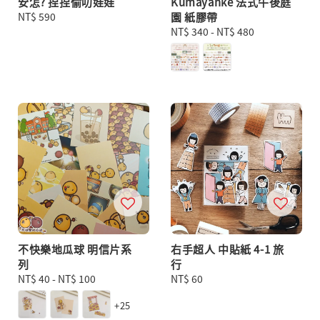
安怎? 捏捏偷叨娃娃
Kumayanke 法式午後庭
Regular
NT$ 590
園 紙膠帶
price
Regular
NT$ 340
-
NT$ 480
price
不快樂地瓜球 明信片系
右手超人 中貼紙 4-1 旅
列
行
Regular
NT$ 40
-
NT$ 100
Regular
NT$ 60
price
price
+25