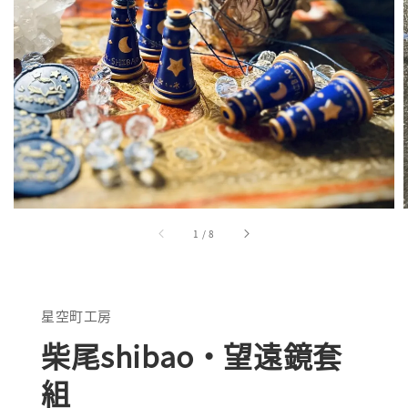
1
/
8
星空町工房
柴尾shibao・望遠鏡套
組