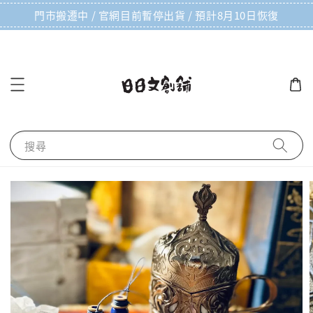
門市搬遷中 / 官網目前暫停出貨 / 預計8月10日恢復
搜尋