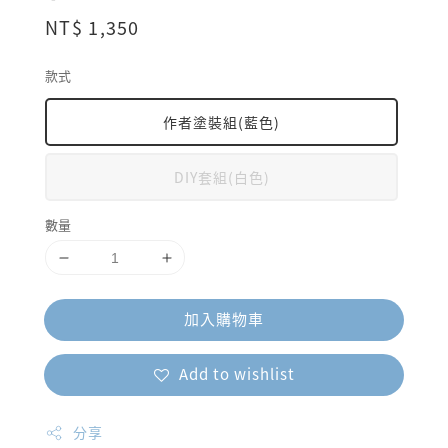
Regular
NT$ 1,350
price
款式
作者塗裝組(藍色)
DIY套組(白色)
數量
加入購物車
Add to wishlist
分享