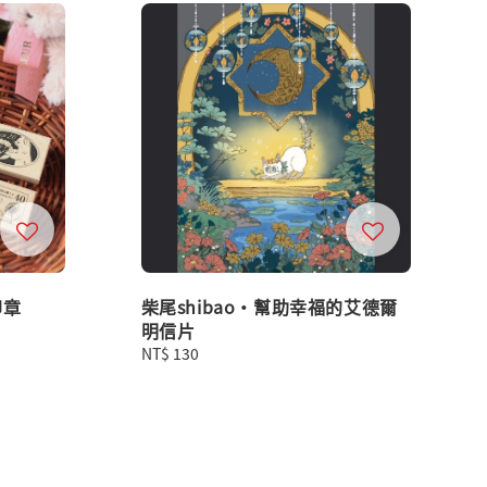
印章
柴尾shibao・幫助幸福的艾德爾
明信片
Regular
NT$ 130
price