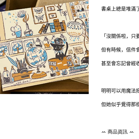
書桌上總是堆滿
「沒關係啦，只
但有時候，信件
甚至會忘記曾經
明明可以用魔法
但她似乎覺得那
ꕀ
商品資訊
ꕀ