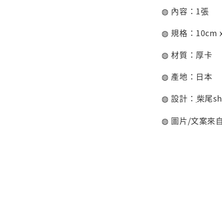
◍ 內容：1張
◍ 規格：10cm x
◍ 材質：厚
卡
◍ 產地：日本
◍ 設計：
柴尾sh
◍ 圖片/文案來