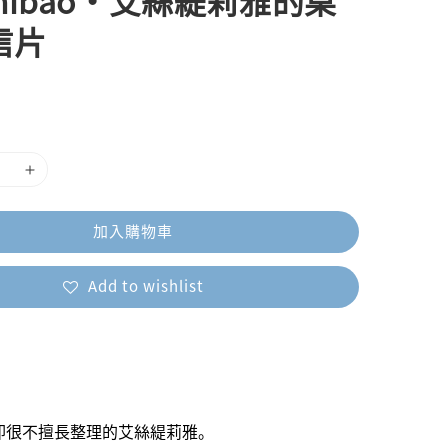
hibao・艾絲緹莉雅的桌
信片
加入購物車
Add to wishlist
卻很不擅長整理的艾絲緹莉雅。