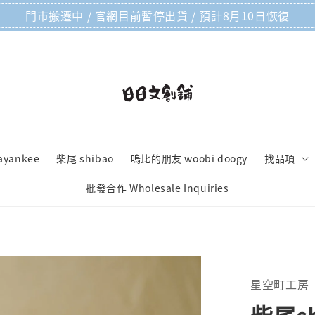
門市搬遷中 / 官網目前暫停出貨 / 預計8月10日恢復
ayankee
柴尾 shibao
嗚比的朋友 woobi doogy
找品項
批發合作 Wholesale Inquiries
星空町工房