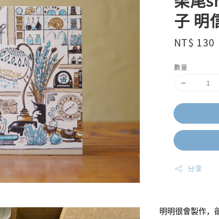
柴尾s
子 明
Regular
NT$ 130
price
數量
分享
明明很會製作，