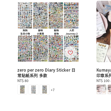
zero per zero Diary Sticker 日
Kuma
常貼紙系列 多款
印章系
Regular
NT$ 80
Regular
NT$ 100
price
price
+7