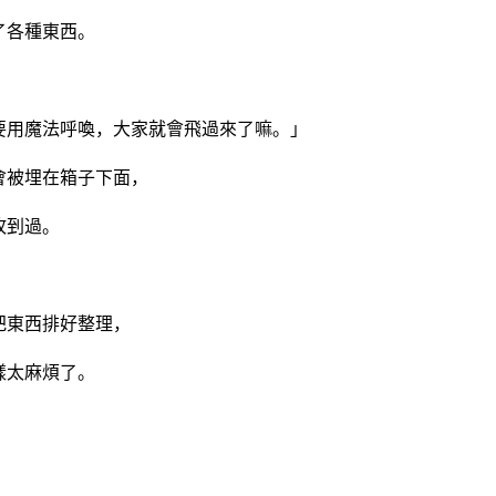
了各種東西。
要用魔法呼喚，大家就會飛過來了嘛。」
會被埋在箱子下面，
收到過。
把東西排好整理，
樣太麻煩了。