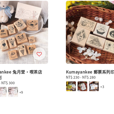
yankee 兔月堂・喫茶店
Kumayankee 郵票系列
列
Regular
NT$ 230
-
NT$ 280
price
-
NT$ 300
+3
+9