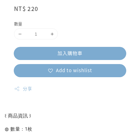
Regular
NT$ 220
price
數量
加入購物車
Add to wishlist
分享
꒰ 商品資訊 ꒱
◍ 數量：1枚