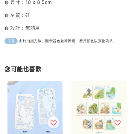
◍ 尺寸：
10 x 8.5cm
◍ 材質：
硅
◍ 設計：
無謂君
由於拍攝光線、顯示器色差等因素，產品顏色以實物為準。
注意
您可能也喜歡