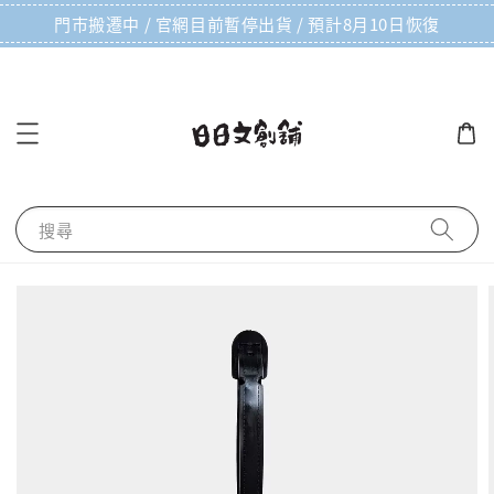
門市搬遷中 / 官網目前暫停出貨 / 預計8月10日恢復
搜尋