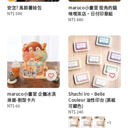
安怎? 馬鈴薯娃包
maruco小畫室 街角的貓
Regular
NT$ 590
咪喫茶店・日付印章組
price
Regular
NT$ 880
price
maruco小畫室 企鵝冰淇
Shachi iro・Belle
淋屋-割型卡片
Couleur 油性印台 (黑紙
Regular
NT$ 60
可顯色)
price
Regular
NT$ 240
price
+5