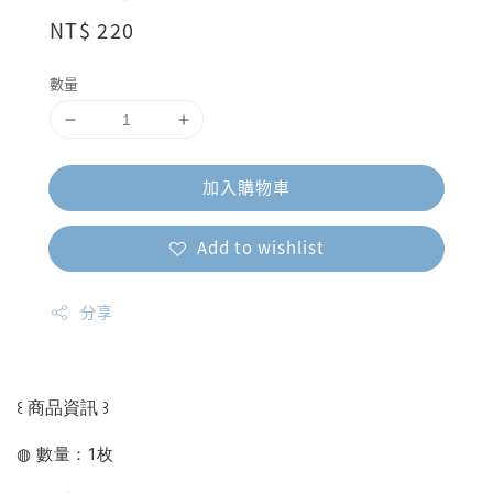
Regular
NT$ 220
price
數量
加入購物車
Add to wishlist
分享
꒰ 商品資訊 ꒱
◍ 數量：1枚