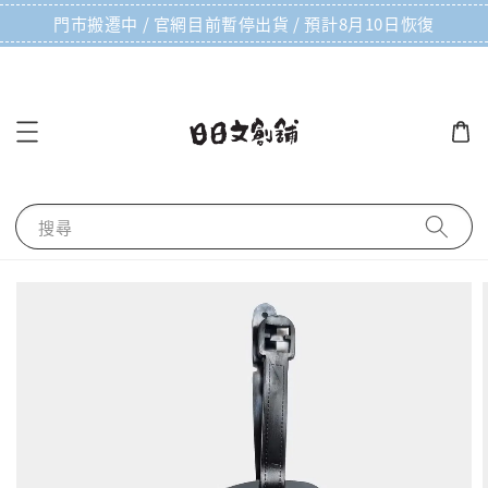
門市搬遷中 / 官網目前暫停出貨 / 預計8月10日恢復
搜尋