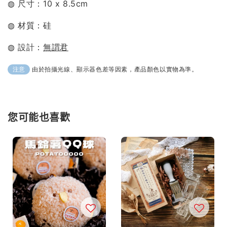
◍ 尺寸：
10 x 8.5cm
◍ 材質：
硅
◍ 設計：
無謂君
由於拍攝光線、顯示器色差等因素，產品顏色以實物為準。
注意
您可能也喜歡