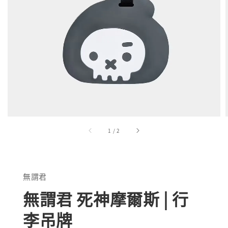
1
/
2
無謂君
無謂君 死神摩爾斯 | 行
李吊牌