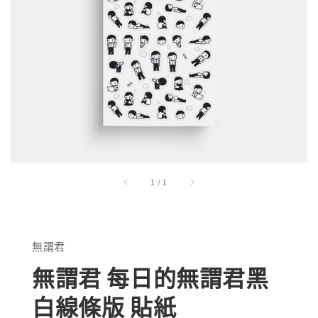
1
/
1
無謂君
無謂君 每日的無謂君黑
白線條版 貼紙