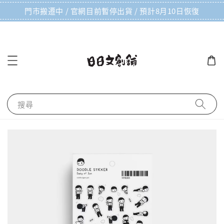
門市搬遷中 / 官網目前暫停出貨 / 預計8月10日恢復
搜尋