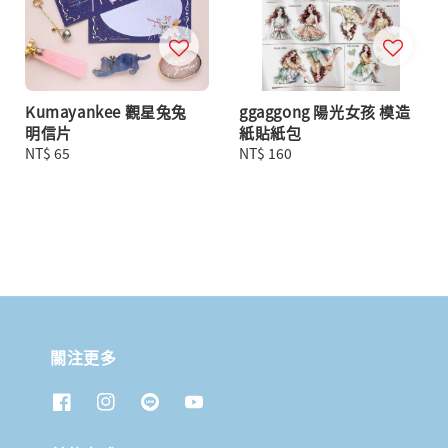
Kumayankee 觀星兔兔
ggaggong 陽光女孩 模造
明信片
紙貼紙包
Regular
NT$ 65
Regular
NT$ 160
price
price
關注更多