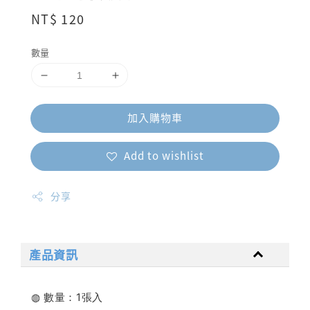
Regular
NT$ 120
price
數量
加入購物車
Add to wishlist
分享
產品資訊
◍ 數量：1張入