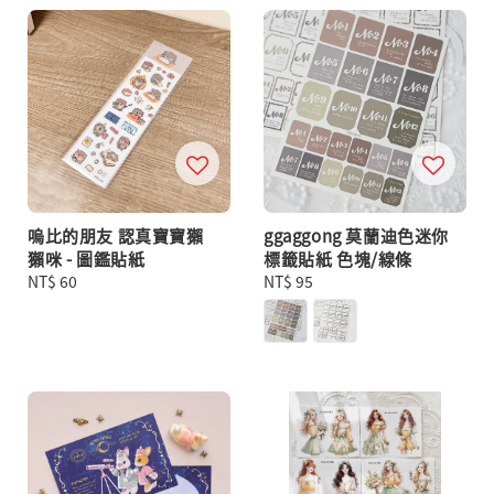
嗚比的朋友 認真寶寶獺
ggaggong 莫蘭迪色迷你
獺咪 - 圖鑑貼紙
標籤貼紙 色塊/線條
Regular
NT$ 60
Regular
NT$ 95
price
price