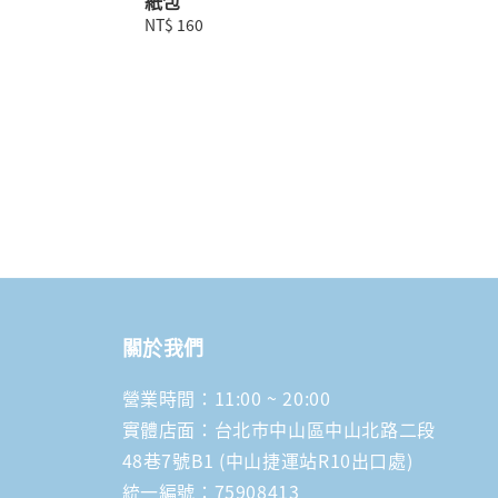
紙包
Regular
NT$ 160
price
關於我們
營業時間：11:00 ~ 20:00
實體店面：台北市中山區中山北路二段
48巷7號B1 (中山捷運站R10出口處)
統一編號：75908413