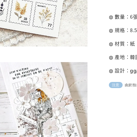
◍ 數量：6
◍ 規格：8.5c
◍ 材質：紙
◍ 產地：韓
◍ 設計：
gg
由於拍
注意