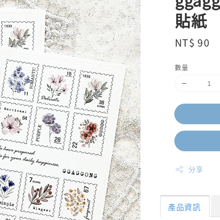
gga
貼紙
Regular
NT$ 90
price
數量
分享
產品資訊