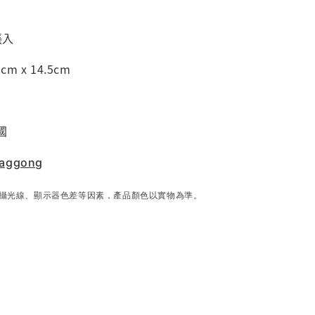
張入
m x 14.5cm
國
aggong
攝光線、顯示器色差等因素，產品顏色以實物為準。