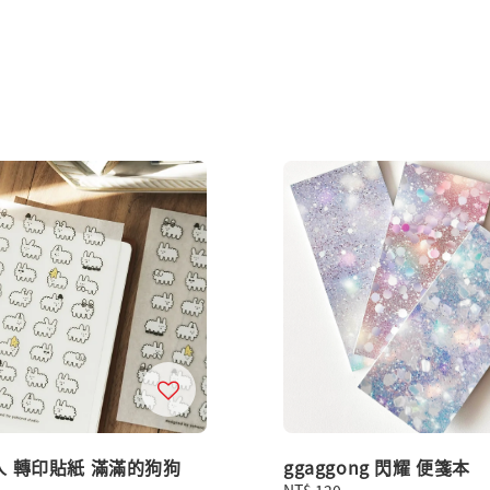
人 轉印貼紙 滿滿的狗狗
ggaggong 閃耀 便箋本
Regular
NT$ 120