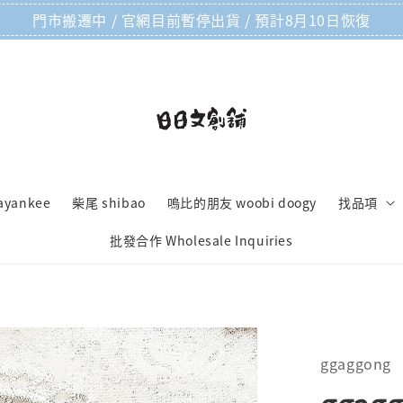
門市搬遷中 / 官網目前暫停出貨 / 預計8月10日恢復
ayankee
柴尾 shibao
嗚比的朋友 woobi doogy
找品項
批發合作 Wholesale Inquiries
ggaggong