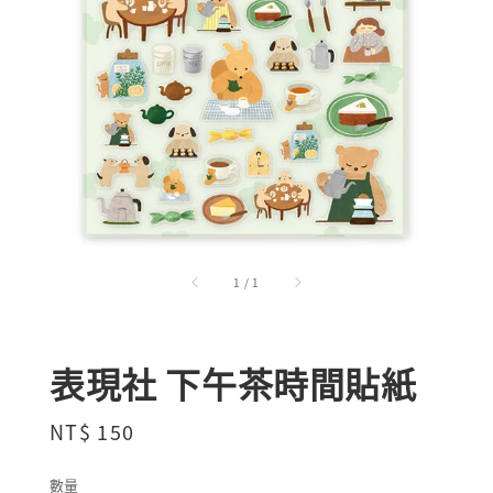
1
/
1
表現社 下午茶時間貼紙
Regular
NT$ 150
price
數量