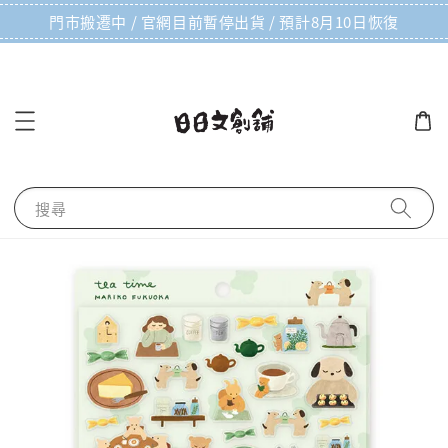
門市搬遷中 / 官網目前暫停出貨 / 預計8月10日恢復
搜尋