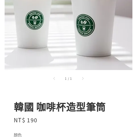
1
/
1
韓國 咖啡杯造型筆筒
Regular
NT$ 190
price
顏色