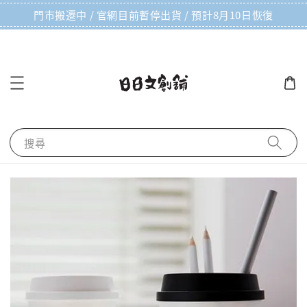
門市搬遷中 / 官網目前暫停出貨 / 預計8月10日恢復
搜尋