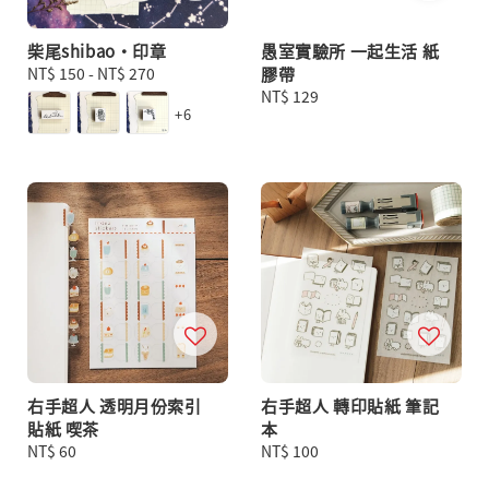
柴尾shibao・印章
愚室實驗所 一起生活 紙
Regular
NT$ 150
-
NT$ 270
膠帶
price
Regular
NT$ 129
+6
price
右手超人 透明月份索引
右手超人 轉印貼紙 筆記
貼紙 喫茶
本
Regular
NT$ 60
Regular
NT$ 100
price
price