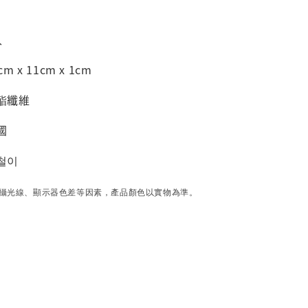
入
m x 11cm x 1cm
酯纖維
國
철이
攝光線、顯示器色差等因素，產品顏色以實物為準。