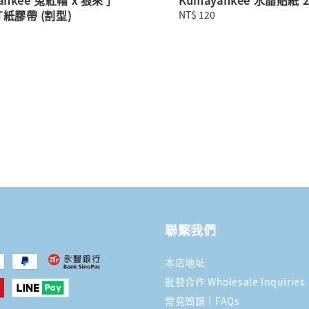
T紙膠帶 (割型)
Regular
NT$ 120
price
聯繫我們
本店地址
批發合作 Wholesale Inquiries
常見問題｜FAQs