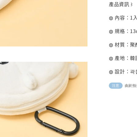
產品資訊 ꒱
◍ 內容：1
◍ 規格：13c
◍ 材質：聚
◍ 產地：韓
◍ 設計：곽
由於拍
注意