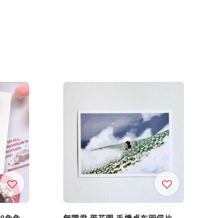
28兔兔
無謂君 蛋花園 手機桌布明信片