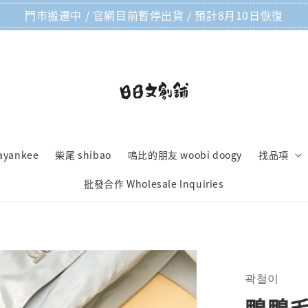
門市搬遷中 / 官網目前暫停出貨 / 預計8月10日恢復
ayankee
柴尾 shibao
嗚比的朋友 woobi doogy
找品項
批發合作 Wholesale Inquiries
곽철이