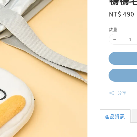
鴨鴨
Regular
NT$ 490
price
數量
分享
產品資訊