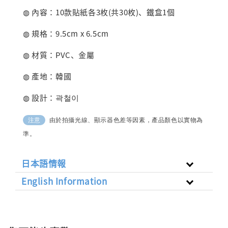
◍ 內容：10款貼紙各3枚(共30枚)、鐵盒1個
◍ 規格：9.5cm x 6.5cm
◍ 材質：PVC、金屬
◍ 產地：韓國
◍ 設計：곽철이
由於拍攝光線、顯示器色差等因素，產品顏色以實物為
注意
準。
日本語情報
English Information