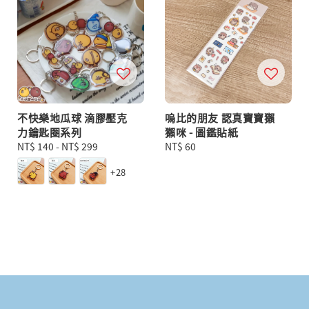
不快樂地瓜球 滴膠壓克
嗚比的朋友 認真寶寶獺
力鑰匙圈系列
獺咪 - 圖鑑貼紙
Regular
NT$ 140
-
NT$ 299
Regular
NT$ 60
price
price
+28