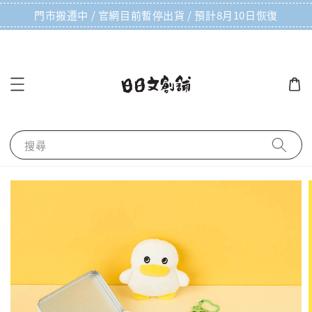
門市搬遷中 / 官網目前暫停出貨 / 預計8月10日恢復
搜尋