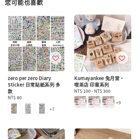
您可能也喜歡
zero per zero Diary
Kumayankee 兔月堂・
Sticker 日常貼紙系列 多
喫茶店 印章系列
款
Regular
NT$ 100
-
NT$ 300
Regular
NT$ 80
price
+9
price
+7