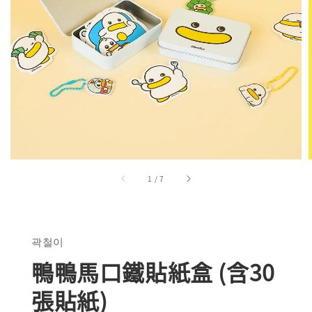
1
/
7
곽철이
鴨鴨馬口鐵貼紙盒 (含30
張貼紙)