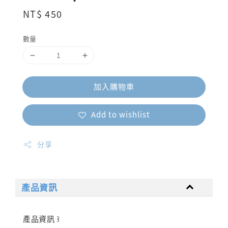
Regular
NT$ 450
price
數量
加入購物車
Add to wishlist
分享
產品資訊
產品資訊 ꒱