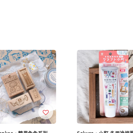
yankee・糖果兔兔系列
Sakura・小町 多用途接