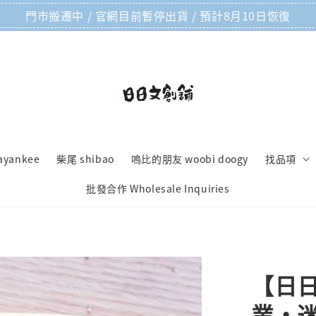
門市搬遷中 / 官網目前暫停出貨 / 預計8月10日恢復
ayankee
柴尾 shibao
嗚比的朋友 woobi doogy
找品項
批發合作 Wholesale Inquiries
【日
業・