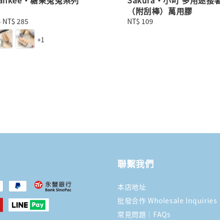
（附刮棒）萬用膠
-
NT$ 285
Regular
NT$ 109
price
+1
聯繫我們
本店地址
批發合作 Wholesale Inquiries
常見問題｜FAQs