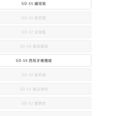
GD-55 繡球紫
GD-56 夜空藍
GD-57 深海藍
GD-58 香蒜醬綠
GD-59 西班牙橄欖綠
GD-60 抹茶綠
GD-61 南瓜香料
GD-62 薑餅色