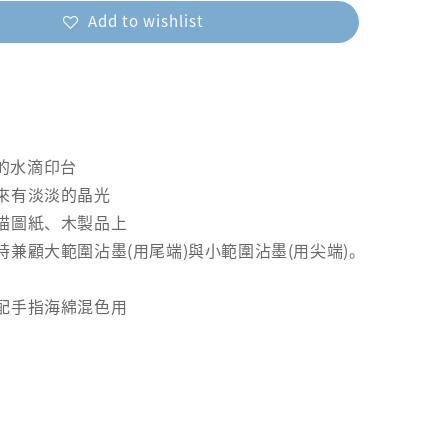
Add to wishlist
ko的水滴印台
來有淡淡的晶光
描圖紙、木製品上
兼顧大範圍沾墨(用尾端)與小範圍沾墨(用尖端)。
配手指海綿混色用