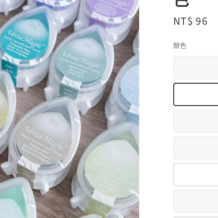
Regular
NT$ 96
price
顏色