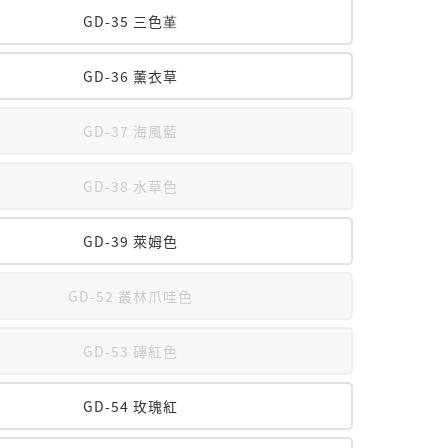
GD-35 三色堇
GD-36 薰衣草
GD-37 海風藍
GD-38 水草色
GD-39 萊姆色
GD-52 叢林爪哇色
GD-53 磚紅色
GD-54 玫瑰紅