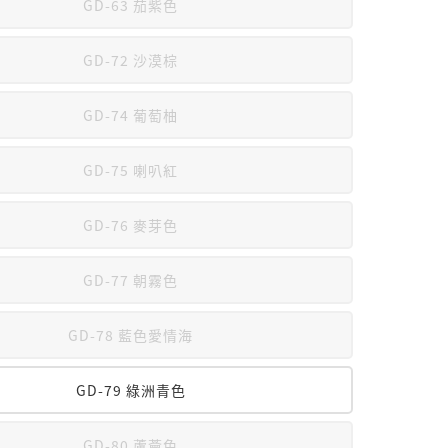
GD-63 茄紫色
GD-72 沙漠棕
GD-74 葡萄柚
GD-75 喇叭紅
GD-76 麥芽色
GD-77 朝霧色
GD-78 藍色愛情海
GD-79 綠洲青色
GD-80 蘆薈色