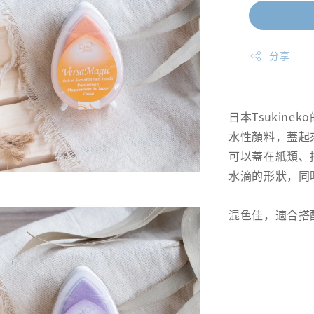
分享
日本Tsukine
水性顏料，蓋起
可以蓋在紙類、
水滴的形狀，同時
混色佳，適合搭