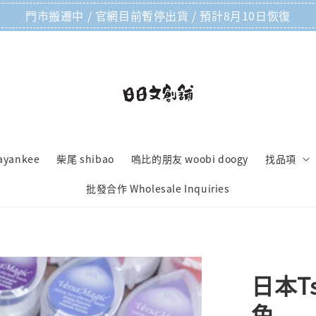
門市搬遷中 / 官網目前暫停出貨 / 預計8月10日恢復
ayankee
柴尾 shibao
嗚比的朋友 woobi doogy
找品項
批發合作 Wholesale Inquiries
日本Ts
色