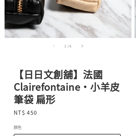
1
/
6
【日日文創舖】法國
Clairefontaine・小羊皮
筆袋 扁形
Regular
NT$ 450
price
顏色