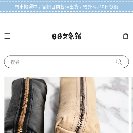
門市搬遷中 / 官網目前暫停出貨 / 預計8月10日恢復
搜尋