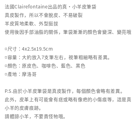
法國Clairefontaine出品的真・小羊皮筆袋
真皮製作，所以不會脫皮、不易破裂
羊皮質地柔軟、外型挺拔
使用後因手部油脂的關係，筆袋漸漸的顏色會變深、變亮哦
◽️尺寸：4x2.5x19.5cm
◽️容量：大約放入7支筆左右，視筆粗細略有差異。
◽️顏色：原皮色、咖啡色、藍色、黑色
◽️產地：摩洛哥
P.S.由於小羊皮筆袋是真皮製作，每個顏色會略有差異。
此外，皮革上有可能會有痣或略有像疤的小傷痕等，這是真
小羊的皮膚痕跡。
請體諒小羊，不要責怪牠哦。