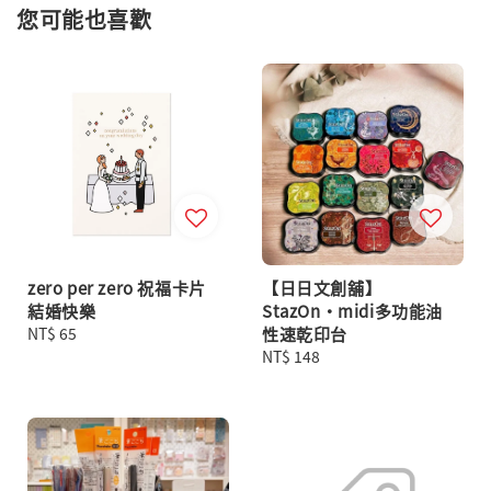
您可能也喜歡
zero per zero 祝福卡片
【日日文創舖】
結婚快樂
StazOn・midi多功能油
Regular
NT$ 65
性速乾印台
price
Regular
NT$ 148
price