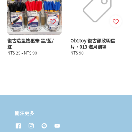
復古造型按壓筆 黑/藍/
Ob1toy 復古郵政明信
紅
片・013 海月劇場
Regular
NT$ 25
-
NT$ 90
Regular
NT$ 90
price
price
關注更多