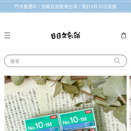
門市搬遷中 / 官網目前暫停出貨 / 預計8月10日恢復
搜尋