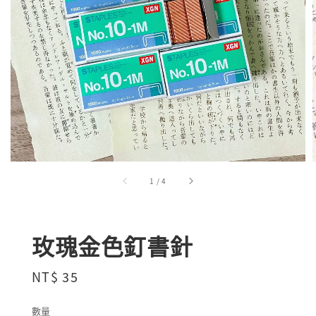
1
/
4
玫瑰金色釘書針
Regular
NT$ 35
price
數量