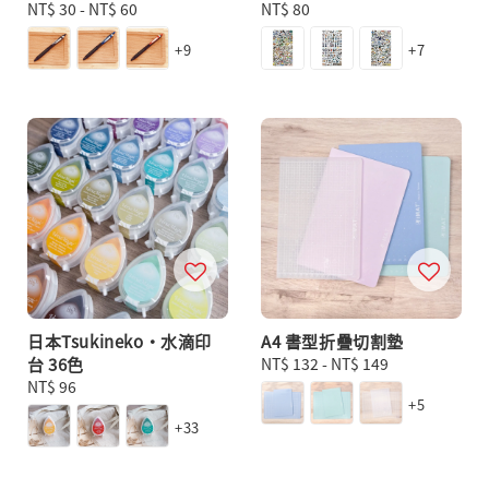
Regular
NT$ 30
-
NT$ 60
Regular
NT$ 80
price
price
+9
+7
日本Tsukineko・水滴印
A4 書型折疊切割墊
台 36色
Regular
NT$ 132
-
NT$ 149
Regular
NT$ 96
price
+5
price
+33