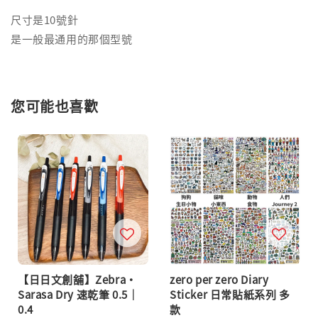
尺寸是10號針
是一般最通用的那個型號
您可能也喜歡
【日日文創舖】Zebra・
zero per zero Diary
Sarasa Dry 速乾筆 0.5｜
Sticker 日常貼紙系列 多
0.4
款