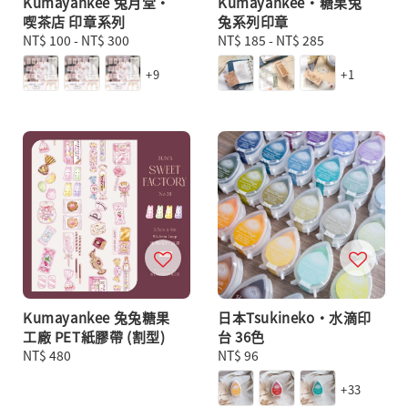
Kumayankee 兔月堂・
Kumayankee・糖果兔
喫茶店 印章系列
兔系列印章
Regular
NT$ 100
-
NT$ 300
Regular
NT$ 185
-
NT$ 285
price
price
+9
+1
Kumayankee 兔兔糖果
日本Tsukineko・水滴印
工廠 PET紙膠帶 (割型)
台 36色
Regular
NT$ 480
Regular
NT$ 96
price
price
+33