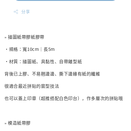
分享
描圖紙帶膠紙膠帶
»
・規格：寬10cm｜長5m
・材質：描圖紙、具黏性、自帶離型紙
背後已上膠、不易翹邊邊、撕下邊緣有紙的纖維
很適合最近拼貼的窗型技法
也可以蓋上印章（超推搭配白色印台），作多層次的拼貼哦
模造紙帶膠
»