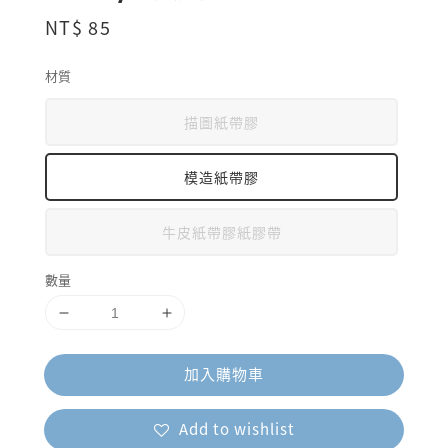
Regular
NT$ 85
price
材質
描圖紙帶膠
模造紙帶膠
牛皮紙帶膠紙膠帶
數量
加入購物車
Add to wishlist