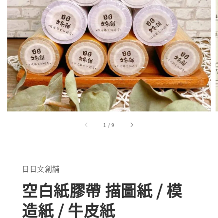
1
/
9
日日文創舖
空白紙膠帶 描圖紙 / 模
造紙 / 牛皮紙