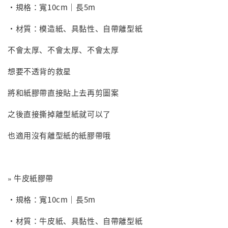
・規格：寬10cm｜長5m
・材質：模造紙、具黏性、自帶離型紙
不會太厚、不會太厚、不會太厚
想要不透背的救星
將和紙膠帶直接貼上去再剪圖案
之後直接撕掉離型紙就可以了
也適用沒有離型紙的紙膠帶哦
牛皮紙膠帶
»
・規格：寬10cm｜長5m
・材質：牛皮紙、具黏性、自帶離型紙