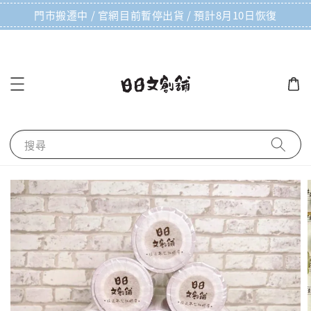
門市搬遷中 / 官網目前暫停出貨 / 預計8月10日恢復
搜尋