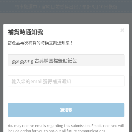
門市搬遷中 / 官網目前暫停出貨 / 預計8月10日恢復
補貨時通知我
當產品再次補貨的時候立刻通知您！
搜尋
通知我
You may receive emails regarding this submission. Emails received will
include option for you to opt-out all future communications.