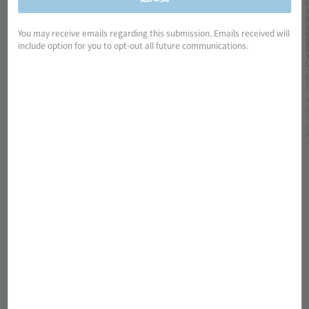
You may receive emails regarding this submission. Emails received will
include option for you to opt-out all future communications.
1
/
9
ggaggong
ggaggong 方形星圈圈
便箋紙本 基本色/特別色