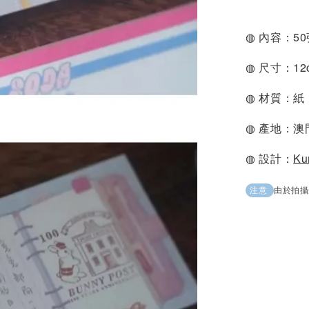
◍ 內容：5
◍ 尺寸：12c
◍ 材質：紙
◍ 產地：澳
◍ 設計：
Ku
由於拍攝
注意