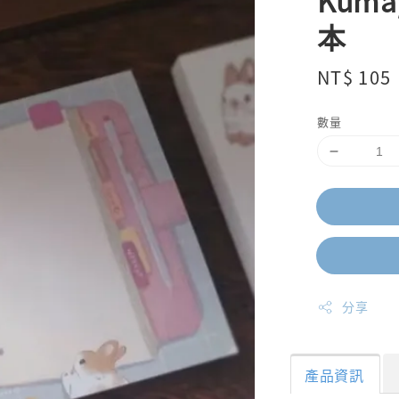
Kum
本
Regular
NT$ 105
price
數量
分享
產品資訊