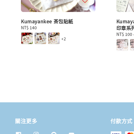
Kumayankee 茶包貼紙
Kuma
印章系
Regular
NT$ 140
price
Regular
NT$ 100
+2
price
關注更多
付款方式