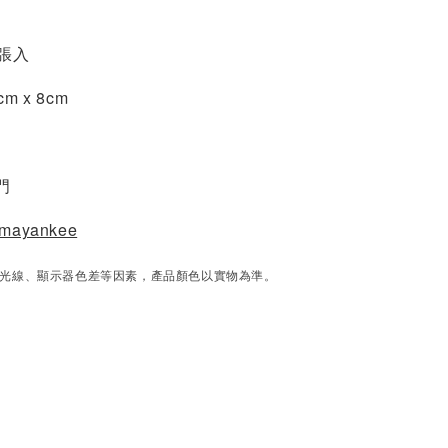
0張入
m x 8cm
門
mayankee
光線、顯示器色差等因素，產品顏色以實物為準。