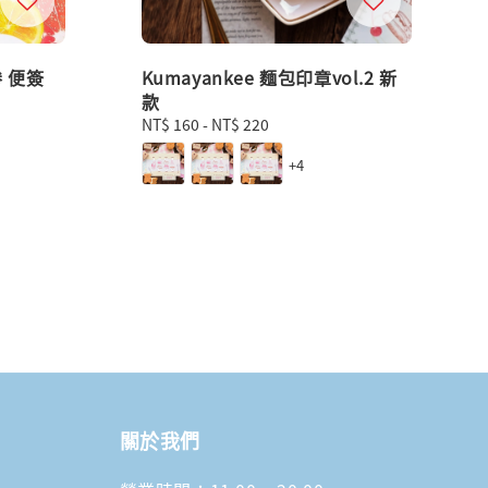
卷 便簽
Kumayankee 麵包印章vol.2 新
款
Regular
NT$ 160
-
NT$ 220
price
+4
關於我們