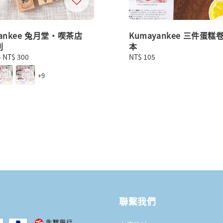
yankee 兔月堂・喫茶店
Kumayankee 三件蛋糕
列
本
-
NT$ 300
Regular
NT$ 105
price
+9
聯繫我們