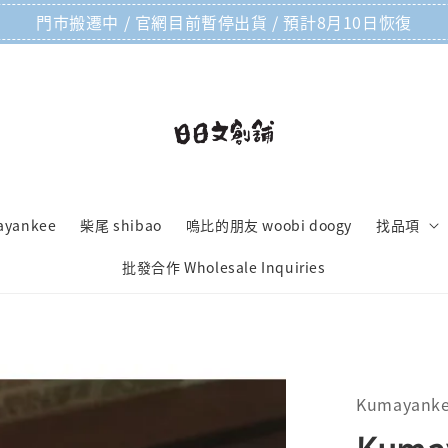
門市搬遷中 / 官網目前暫停出貨 / 預計8月10日恢復
ayankee
柴尾 shibao
嗚比的朋友 woobi doogy
找品項
批發合作 Wholesale Inquiries
Kumayank