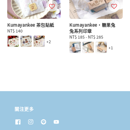
Kumayankee 茶包貼紙
Kumayankee・糖果兔
Regular
NT$ 140
兔系列印章
price
Regular
NT$ 185
-
NT$ 285
+2
price
+1
關注更多