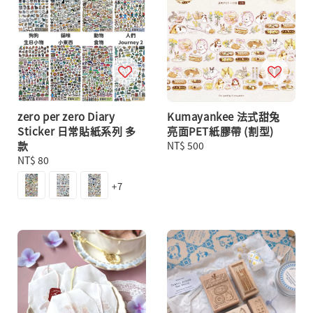
zero per zero Diary
Kumayankee 法式甜兔
Sticker 日常貼紙系列 多
亮面PET紙膠帶 (割型)
款
Regular
NT$ 500
Regular
NT$ 80
price
price
+7