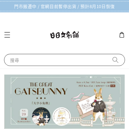
門市搬遷中 / 官網目前暫停出貨 / 預計8月10日恢復
搜尋