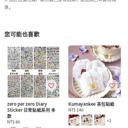
準。
您可能也喜歡
zero per zero Diary
Kumayankee 茶包貼紙
Sticker 日常貼紙系列 多
Regular
NT$ 140
款
price
+2
Regular
NT$ 80
price