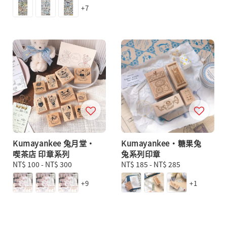
+7
Kumayankee 兔月堂・
Kumayankee・糖果兔
喫茶店 印章系列
兔系列印章
Regular
NT$ 100
-
NT$ 300
Regular
NT$ 185
-
NT$ 285
price
price
+9
+1