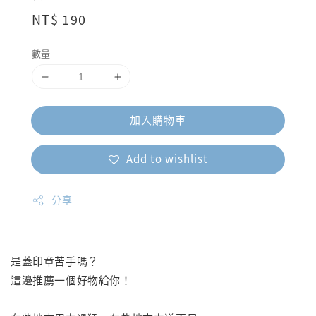
Regular
NT$ 190
price
數量
加入購物車
Add to wishlist
分享
是蓋印章苦手嗎？
這邊推薦一個好物給你！