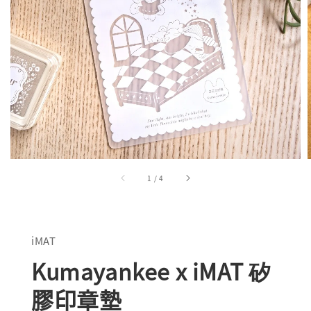
1
/
4
iMAT
Kumayankee x iMAT 矽
膠印章墊