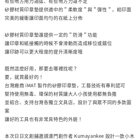
有些地方用力過猛、有些地方力道不足
矽膠材質印章墊提供適中的＂柔軟度＂與＂彈性＂，給印面
完美的緩衝讓印面均勻的在紙上分佈
矽膠材質印章墊還提供一定的＂防滑＂功能
讓印章和紙接觸的時候不會滑動而造成移位或錯位
讓印跡可以更大程度的提升清晰度哦
既然這麼好用，那要去哪裡找呢？
要，就買最好的！
台灣廠商 iMAT 製作的矽膠印章墊，工藝技術有專利認可
堅持使用無毒、環保的材質讓大人小孩使用都無負擔
並結合、支持台灣各獨立文具店，設計了與眾不同的多款圖
案
讓好的工具也有非常具特色的外貌！
本次日日文創舖邀請澳門創作者 Kumayankee 設計一款小木