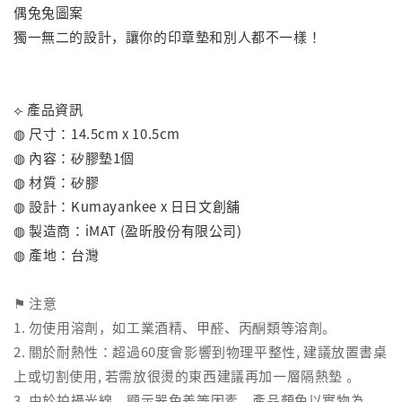
偶兔兔圖案
獨一無二的設計，讓你的印章墊和別人都不一樣！
⟣ 產品資訊
◍ 尺寸：14.5cm x 10.5cm
◍ 內容：矽膠墊1個
◍ 材質：矽膠
◍ 設計：Kumayankee x 日日文創舖
◍ 製造商：iMAT (盈昕股份有限公司)
◍ 產地：台灣
⚑ 注意
1. 勿使用溶劑，如工業酒精、甲醛、丙酮類等溶劑。
2. 關於耐熱性：超過60度會影響到物理平整性, 建議放置書桌
上或切割使用, 若需放很燙的東西建議再加一層隔熱墊 。
3. 由於拍攝光線、顯示器色差等因素，產品顏色以實物為