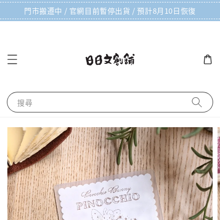
門市搬遷中 / 官網目前暫停出貨 / 預計8月10日恢復
搜尋