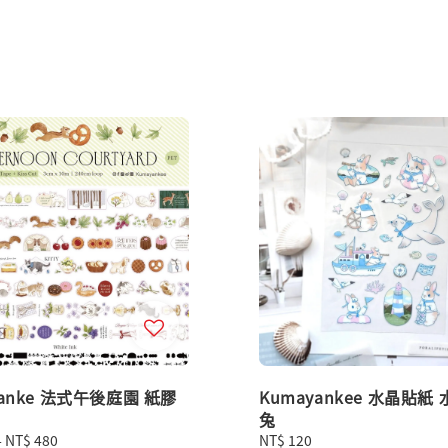
yanke 法式午後庭園 紙膠
Kumayankee 水晶貼紙
兔
-
NT$ 480
Regular
NT$ 120