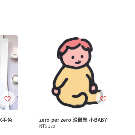
 水手兔
zero per zero 滑鼠墊 小BABY
Regular
NT$ 180
price