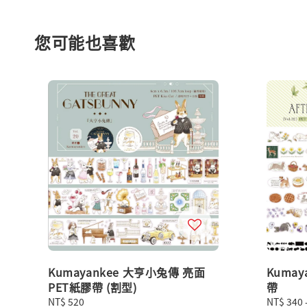
您可能也喜歡
Kumayankee 大亨小兔傳 亮面
Kuma
PET紙膠帶 (割型)
帶
Regular
NT$ 520
Regular
NT$ 340