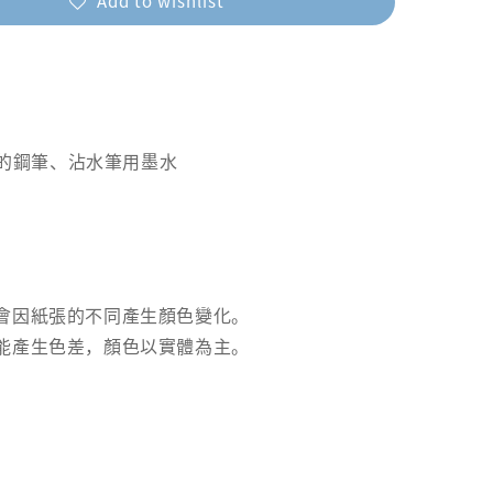
Add to wishlist
推出的鋼筆、沾水筆用墨水
能會因紙張的不同產生顏色變化。
可能產生色差，顏色以實體為主。