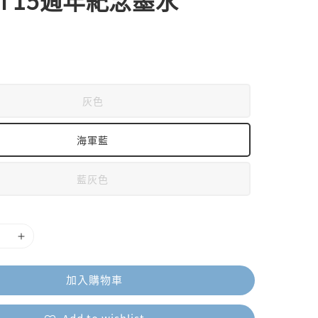
ri 15週年紀念墨水
灰色
海軍藍
藍灰色
加入購物車