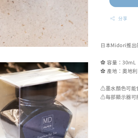
分享
日本Midori
✿ 容量：30mL
✿ 產地：奧地利
⚠️墨水顏色可
⚠️每部顯示器