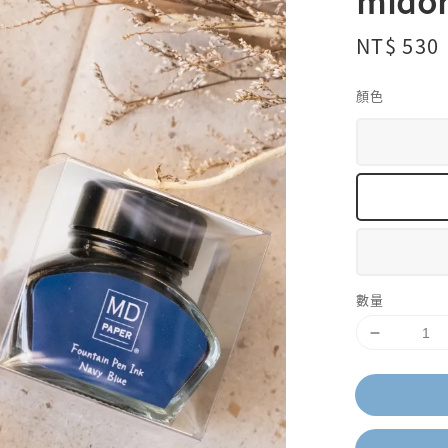
mido
Regular
NT$ 530
price
顏色
數量