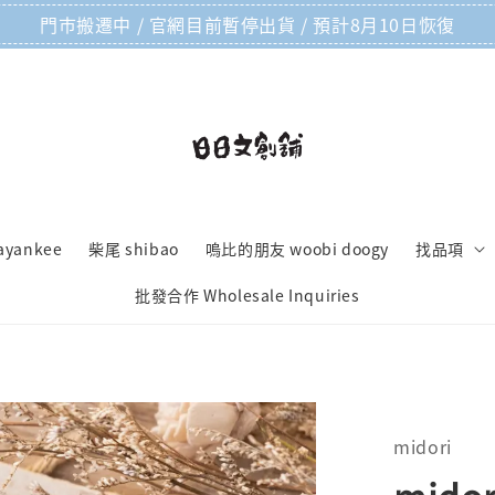
門市搬遷中 / 官網目前暫停出貨 / 預計8月10日恢復
ayankee
柴尾 shibao
嗚比的朋友 woobi doogy
找品項
批發合作 Wholesale Inquiries
midori